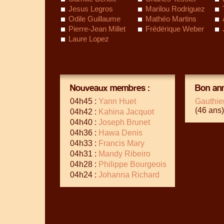
Jesus Legros
Marilou Rodriguez
Odile Guillaume
Mathéo Martins
Pierre-Jean Millet
Frédérique Weber
Laure Lopez
Nouveaux membres :
Bon ann
04h45 :
Yann Huet
Gauthie
(46 ans)
04h42 :
Kahina Jacquot
04h40 :
Joseph Brunet
04h36 :
Hawa Denis
04h33 :
Francis Mary
04h31 :
Mandy Ribeiro
04h28 :
Philippe Bourgeois
04h24 :
Johanna Richard