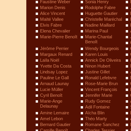
Faustine Weber
Sonia Henry
Marion Denis
Rodolphe Fabre
Alice Vincent
Huguette Gautier
Maïté Vallee
Christelle Maréchal
Elvis Fabre
Nadine Maillard
Elena Chevalier
Marina Paul
Marie-Pierre Benoît
Marie-Chantal
Benoît
Jérôme Perrier
Wendy Bourgeois
Margaux Renard
Karen Louis
Laïla Noël
Annick De Oliveira
Yvette Da Costa
Ninon Hubert
Lindsay Lopez
Justine Gillet
Pauline Le Gall
Ronald Lefebvre
Arnaud Launay
Rose-Marie Brun
Lucie Müller
Vincent François
Cyril Benoît
Jennifer Marie
Marie-Ange
Rudy Gomez
Delaunay
Adil Fontaine
Amine Lemaire
Aïcha Blin
Amel Lebon
Théo Marty
Bernard Gautier
Romane Sanchez
Camille Benoît
Charles Tessier