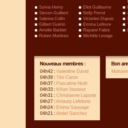
Sylvia Henry
Eliot Guillaume
Steven Guilbert
Nelly Perrot
Sabrina Collin
Victorien Dupuis
Gilbert Guérin
Emma Lefèvre
Amélie Barbier
Rayane Fabre
Ruben Martinez
Michèle Lesage
Nouveaux membres :
Bon ann
04h42 :
Valentine David
Mohamm
04h39 :
Téo Caron
04h37 :
Pascaline Noël
04h33 :
Kilian Vasseur
04h31 :
Christianne Laporte
04h27 :
Amaury Lefebvre
04h24 :
Emma Sauvage
04h21 :
Abdel Sanchez