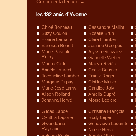
Continuer la lecture
→
les 132 amis d’Yvonne :
Chloé Bonneau
Cassandre Maillot
Suzy Coulon
Rosalie Brun
Florine Lemaire
Clara Humbert
Vanessa Benoît
Josiane Georges
Marie-Pascale
Alyssa Gonzalez
Rémy
Gabrielle Weber
Marina Collet
Maéva Rivière
Angèle Laurent
Cécile Bouvier
Jacqueline Lambert
Frantz Roger
Margaux Dupuy
Clotilde Müller
Marie-José Lamy
Candice Joly
Alison Rolland
Amelia Dupré
Johanna Hervé
Moïse Leclerc
Gildas Labbé
Christina François
Cynthia Laporte
Rudy Léger
Gwendoline
Geneviève Lecomte
Raynaud
Noëlle Hervé
Salomé Boutin
Amélie Allain