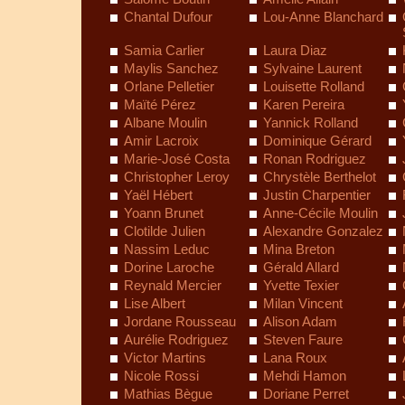
Chantal Dufour
Lou-Anne Blanchard
Samia Carlier
Laura Diaz
Maylis Sanchez
Sylvaine Laurent
Orlane Pelletier
Louisette Rolland
Maïté Pérez
Karen Pereira
Albane Moulin
Yannick Rolland
Amir Lacroix
Dominique Gérard
Marie-José Costa
Ronan Rodriguez
Christopher Leroy
Chrystèle Berthelot
Yaël Hébert
Justin Charpentier
Yoann Brunet
Anne-Cécile Moulin
Clotilde Julien
Alexandre Gonzalez
Nassim Leduc
Mina Breton
Dorine Laroche
Gérald Allard
Reynald Mercier
Yvette Texier
Lise Albert
Milan Vincent
Jordane Rousseau
Alison Adam
Aurélie Rodriguez
Steven Faure
Victor Martins
Lana Roux
Nicole Rossi
Mehdi Hamon
Mathias Bègue
Doriane Perret