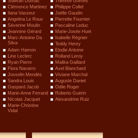
Sullivan Dumas
Thérèse Gomes
Clémence Martinez
Philippe Collet
Ilana Vasseur
Joëlle Gaudin
Angelina Le Roux
Pierrette Fournier
Séverine Moulin
Pascaline Leduc
Jeannine Gérard
Marie-Josée Huet
Marc-Antoine Da
Isabelle Régnier
Silva
Teddy Henry
Adam Hamon
Elodie Antoine
Line Leclerc
Rolland Leroy
Ryan Pierre
Malika Gaillard
Flora Navarro
Axel Blanchard
Josselin Mendès
Viviane Marchal
Sandra Louis
Auguste Daniel
Gaspard Jacob
Odile Roger
Marie-Anne Ferrand
Roberto Guérin
Nicolas Jacquet
Alexandrine Ruiz
Marie-Christine
Vidal