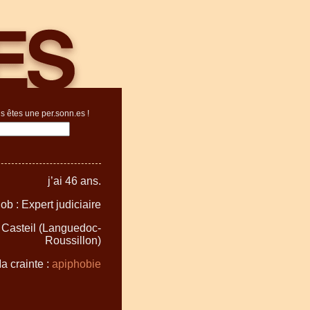
s êtes une per.sonn.es !
j’ai 46 ans.
ob : Expert judiciaire
à Casteil (Languedoc-
Roussillon)
a crainte :
apiphobie