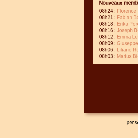
Nouveaux membr
08h24 :
Florence
08h21 :
Fabian B
08h18 :
Erika Per
08h16 :
Joseph B
08h12 :
Emma Le
08h09 :
Giuseppe
08h06 :
Liliane 
08h03 :
Marius Bi
per.s