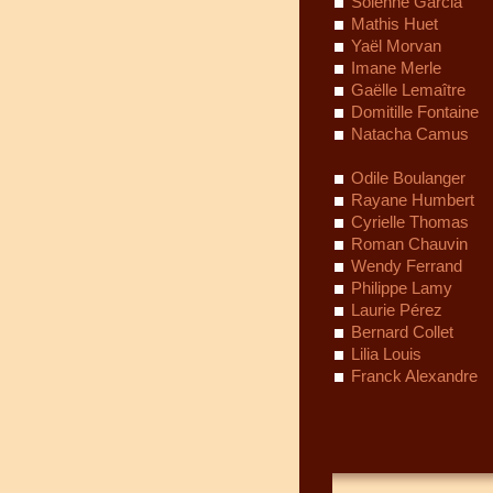
Solenne Garcia
Mathis Huet
Yaël Morvan
Imane Merle
Gaëlle Lemaître
Domitille Fontaine
Natacha Camus
Odile Boulanger
Rayane Humbert
Cyrielle Thomas
Roman Chauvin
Wendy Ferrand
Philippe Lamy
Laurie Pérez
Bernard Collet
Lilia Louis
Franck Alexandre