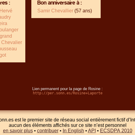
es :
Bon anniversaire à :
 Hervé
Samir Chevallier
(57 ans)
audry
eira
oulanger
grand
 Chevalier
Rousseau
got
Lien permanent pour la page de Rosine :
http://per.sonn.es/Rosine+Laporte
onn.es est le premier site de réseau social entièrement fictif d’In
aucun des éléments affichés sur ce site n’est personnel
en savoir plus
•
contribuer
•
In English
•
API
•
ECSDPA 2010