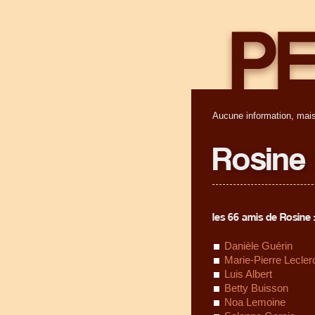
Aucune information, mais
Rosine
les 66 amis de Rosine 
Danièle Guérin
Marie-Pierre Lecler
Luis Albert
Betty Buisson
Noa Lemoine