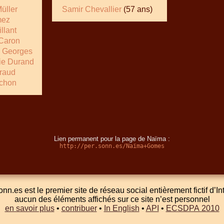
üller
Samir Chevallier
(57 ans)
mez
llant
Caron
 Georges
ie Durand
iraud
chon
Lien permanent pour la page de Naïma :
http://per.sonn.es/Naïma+Gomes
onn.es est le premier site de réseau social entièrement fictif d’In
aucun des éléments affichés sur ce site n’est personnel
en savoir plus
•
contribuer
•
In English
•
API
•
ECSDPA 2010