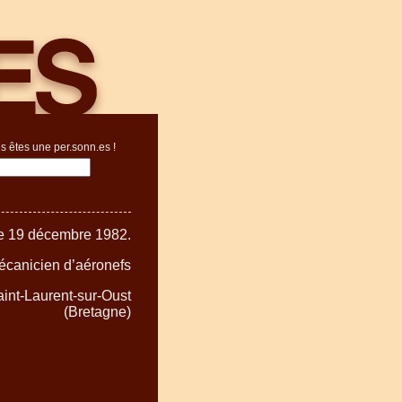
s êtes une per.sonn.es !
e 19 décembre 1982.
écanicien d’aéronefs
aint-Laurent-sur-Oust
(Bretagne)