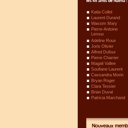
les 45 amis de Naïma :
Katia Collet
Laurent Durand
Wassim Mary
Pierre-Antoine
Leroux
Adeline Roux
Joris Olivier
Alfred Dufour
Pierre Charrier
Magali Vallee
Soufiane Laurent
Cassandra Morin
Bryan Roger
Clara Tessier
Brian Duval
Patricia Marchand
Nouveaux membr