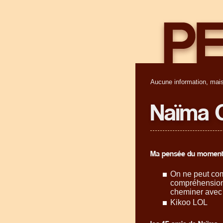
Aucune information, mais
Naïma
Ma pensée du moment
On ne peut com
compréhension 
cheminer avec 
Kikoo LOL