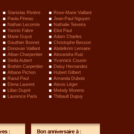
Stanislas Rivière
Rose-Marie Vaillant
Paola Pineau
Jean-Paul Nguyen
Nathan Lecomte
Nathalie Teixeira
Yannis Fabre
Eliot Paul
Marie Guyot
Adam Charles
Gauthier Bonnet
Christophe Besson
Donovan Vaillant
Abdelkrim Lemaire
Alban Charpentier
Alexandra Ruiz
Stella Aubert
Yvonnick Cousin
Brahim Carpentier
Daisy Hernandez
Albane Pichon
Hubert Gilbert
Raoul Paul
Amanda Dubois
Elena Laurent
Alexis Léger
Lilian Dupré
Melody Moreno
Laurence Paris
Thibault Dupuy
es :
Bon anniversaire à :