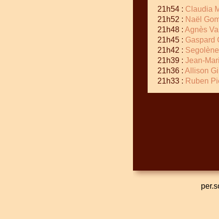
21h54 :
Claudia M
21h52 :
Naël Go
21h48 :
Agnès Vai
21h45 :
Gaspard 
21h42 :
Segolène
21h39 :
Jean-Mar
21h36 :
Allison G
21h33 :
Ruben Pi
per.s