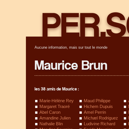
Aucune information, mais sur tout le monde
Maurice Brun
les 38 amis de Maurice :
Marie-Hélène Rey
Maud Philippe
Margaret Traoré
Hichem Dupuis
Abel Caron
Amel Perrin
Amandine Julien
Michæl Rodriguez
Nathalie Blin
Ludivine Richard