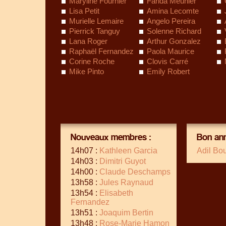
Maryline Fournier
Farida Meunier
Lisa Petit
Amina Lecomte
Murielle Lemaire
Angelo Pereira
Pierrick Tanguy
Solenne Richard
Lana Roger
Arthur Gonzalez
Raphaël Fernandez
Paola Maurice
Corine Roche
Clovis Carré
Mike Pinto
Emily Robert
Nouveaux membres :
Bon ann
14h07 :
Kathleen Garcia
Adil Bo
14h03 :
Dimitri Guyot
14h00 :
Claude Deschamps
13h58 :
Jules Raynaud
13h54 :
Elisabeth
Fernandez
13h51 :
Joaquim Bertin
13h48 :
Rose-Marie Hamon