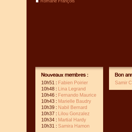
Romane François
Nouveaux membres :
Bon ann
10h51 :
Fabien Poirier
Samir C
10h48 :
Lina Legrand
10h46 :
Fernando Maurice
10h43 :
Marielle Baudry
10h39 :
Nabil Bernard
10h37 :
Lilou Gonzalez
10h34 :
Martial Hardy
10h31 :
Samira Hamon