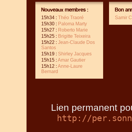
Nouveaux membres :
Bon ann
15h34 :
Théo Traoré
Samir C
15h30 :
Paloma Marty
15h27 :
Roberto Marie
15h25 :
Brigitte Teixeira
15h22 :
Jean-Claude Dos
Santos
15h19 :
Shirley Jacques
15h15 :
Amar Gautier
15h12 :
Anne-Laure
Bernard
Lien permanent pou
http://per.sonn