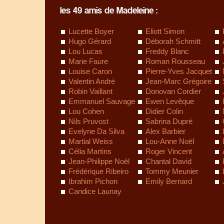
les 49 amis de Madeleine :
Lucette Boyer
Eliott Simon
Hugo Gérard
Déborah Schmitt
Lou Lucas
Freddy Blanc
Marie Faure
Roman Rousseau
Louise Caron
Pierre-Yves Jacquet
Valentin André
Jean-Marc Grégoire
Robin Vaillant
Donovan Cordier
Emmanuel Sauvage
Ewen Levêque
Lou Cohen
Didier Colin
Nils Pruvost
Sabrina Dupré
Evelyne Da Silva
Alex Barbier
Martial Weiss
Lou-Anne Noël
Célia Martins
Roger Vincent
Jean-Philippe Noël
Chantal David
Frédérique Ribeiro
Tommy Meunier
Ibrahim Pichon
Emily Bernard
Candice Launay