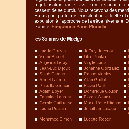
régularisation par le travail sont beaucoup trop 
cessent de se durcir. Nous recevons des membr
Baras pour parler de leur situation actuelle et d
expulsion à l'approche de la trêve hivernale. D
Source:
Fréquence Paris Plurielle
les 35 amis de Maëlys :
Lucille Cousin
Joffrey Jacquot
Victor Brunet
Lilou Poulain
Angelina Leroy
Virgile Louis
Jean-Luc Dijoux
Johanne Gonzalez
Salah Camus
Ronan Martins
Armel Lacroix
Allan Guillot
Priscilla Grondin
Flavio Paul
Adam Boyer
Dominique Coulon
Faustine Laurent
Florent Gaudin
Gérald Guillaume
Marie-Rose Etienne
Léone Poulain
Jonathan Lesage
Mohamed Simon
Lucette Robert