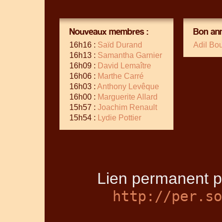
Nouveaux membres :
Bon ann
16h16 :
Saïd Durand
Adil Bo
16h13 :
Samantha Garnier
16h09 :
David Lemaître
16h06 :
Marthe Carré
16h03 :
Anthony Levêque
16h00 :
Marguerite Allard
15h57 :
Joachim Renault
15h54 :
Lydie Pottier
Lien permanent p
http://per.so