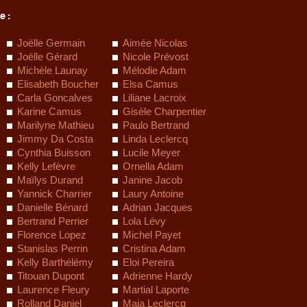
e :
Joëlle Germain
Aimée Nicolas
Joëlle Gérard
Nicole Prévost
Michèle Launay
Mélodie Adam
Elisabeth Boucher
Elsa Camus
Carla Goncalves
Liliane Lacroix
Karine Camus
Gisèle Charpentier
Marilyne Mathieu
Paulo Bertrand
Jimmy Da Costa
Linda Leclercq
Cynthia Buisson
Lucile Meyer
Kelly Lefèvre
Ornella Adam
Maïlys Durand
Janine Jacob
Yannick Charrier
Laury Antoine
Danielle Bénard
Adrian Jacques
Bertrand Perrier
Lola Lévy
Florence Lopez
Michel Payet
Stanislas Perrin
Cristina Adam
Kelly Barthélémy
Eloi Pereira
Titouan Dupont
Adrienne Hardy
Laurence Fleury
Martial Laporte
Rolland Daniel
Maia Leclercq