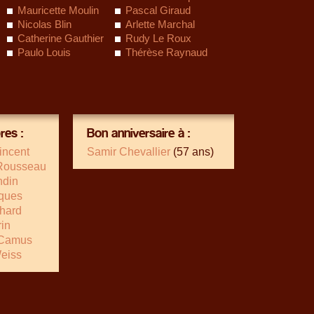
Mauricette Moulin
Pascal Giraud
Nicolas Blin
Arlette Marchal
Catherine Gauthier
Rudy Le Roux
Paulo Louis
Thérèse Raynaud
es :
Bon anniversaire à :
incent
Samir Chevallier
(57 ans)
Rousseau
ndin
cques
hard
rin
 Camus
Weiss