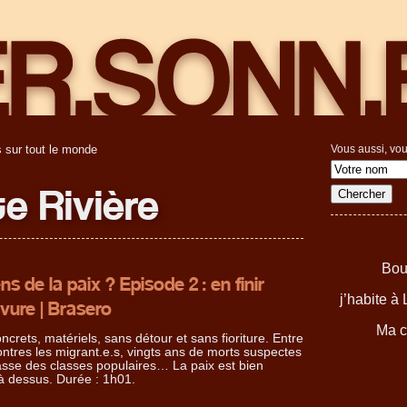
 sur tout le monde
Vous aussi, vou
e Rivière
Boul
ns de la paix ? Episode 2 : en finir
j’habite à
avure | Brasero
Ma c
oncrets, matériels, sans détour et sans fioriture. Entre
ontres les migrant.e.s, vingts ans de morts suspectes
masse des classes populaires… La paix est bien
à dessus. Durée : 1h01.