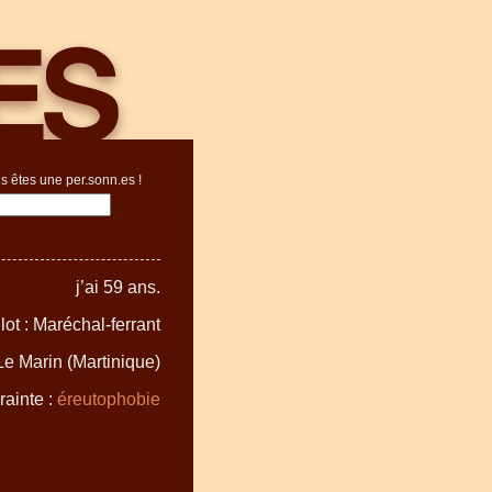
s êtes une per.sonn.es !
j’ai 59 ans.
ot : Maréchal-ferrant
 Le Marin (Martinique)
rainte :
éreutophobie