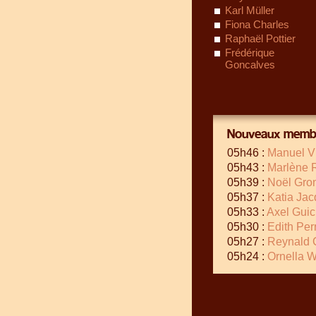
Karl Müller
Fiona Charles
Raphaël Pottier
Frédérique
Goncalves
Nouveaux membr
05h46 :
Manuel V
05h43 :
Marlène 
05h39 :
Noël Gro
05h37 :
Katia Ja
05h33 :
Axel Guic
05h30 :
Edith Per
05h27 :
Reynald
05h24 :
Ornella 