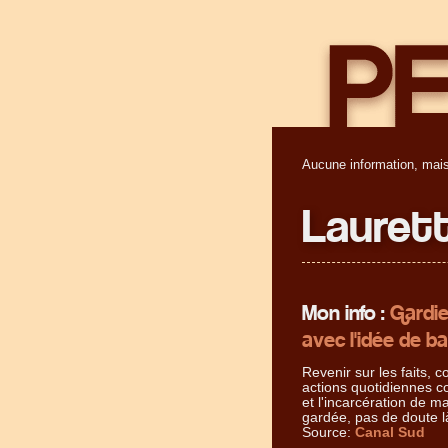
Aucune information, mais
Laurett
Mon info :
Gardie
avec l'idée de b
Revenir sur les faits, c
actions quotidiennes c
et l'incarcération de 
gardée, pas de doute l
Source:
Canal Sud