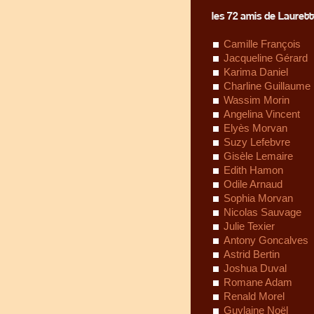
les 72 amis de Laurett
Camille François
Jacqueline Gérard
Karima Daniel
Charline Guillaume
Wassim Morin
Angelina Vincent
Elyès Morvan
Suzy Lefebvre
Gisèle Lemaire
Edith Hamon
Odile Arnaud
Sophia Morvan
Nicolas Sauvage
Julie Texier
Antony Goncalves
Astrid Bertin
Joshua Duval
Romane Adam
Renald Morel
Guylaine Noël