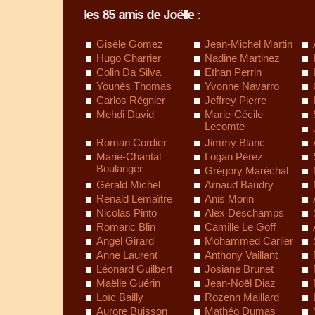
les 85 amis de Joëlle :
Gisèle Gomez
Jean-Michel Martin
Hugo Charrier
Nadine Martinez
Colin Da Silva
Ethan Perrin
Younès Thomas
Yvonne Navarro
Carlos Régnier
Jeffrey Pierre
Mehdi David
Marie-Cécile
Lecomte
Roman Cordier
Jimmy Blanc
Marie-Chantal
Logan Pérez
Boulanger
Grégory Maréchal
Gérald Michel
Arnaud Baudry
Renald Lemaître
Anis Morin
Nicolas Pinto
Alex Deschamps
Romaric Blin
Camille Le Goff
Angel Girard
Mohammed Carlier
Anne Laurent
Anthony Vaillant
Léonard Guilbert
Josiane Brunet
Maëlle Guérin
Jean-Noël Diaz
Loïc Bailly
Rozenn Maillard
Aurore Buisson
Mathéo Dumas