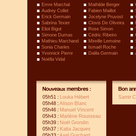
Emre Marchal
Mathilde Berger
Audrey Collet
Fabien Maillot
Erick Germain
Jocelyne Pruvost
Sabrina Texier
Clovis De Oliveira
Eliot Bigot
Rose Simon
Simone Dumas
Cédric Ribeiro
Mathieu Marchand
Mireille Lemoine
Sonia Charles
Ismaël Roche
Yvonnick Pierre
Dalila Germain
Noëlla Vidal
Nouveaux membres :
Bon ann
05h51 :
Louka Hébert
Samir C
05h48 :
Alison Blanc
05h46 :
Manuel Vincent
05h43 :
Marlène Rousseau
05h39 :
Noël Grondin
05h37 :
Katia Jacques
05h33 :
Axel Guichard