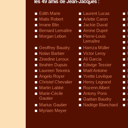
les 49 amis de Jean-Jacques :
Edith Marie
Laurent Lucas
Matis Robert
Arlette Caron
Imane Blin
Jackie Duval
Bernard Lemaître
Amine Dupré
Morgan Lebon
Pierre-Louis
Lemaître
Geoffrey Baudry
Hamza Müller
Nolan Barbier
Victor Leroy
Zinedine Leroux
Ali Garcia
Ibrahim Dupuis
Edwige Tessier
Laureen Teixeira
Maël Antoine
Angelo Royer
Yvette Levêque
Christel Chevalier
Henry Legrand
Martin Labbé
Rozenn Albert
Marie-Cécile
Antony Pons
Gautier
Gaëtan Baudry
Marius Gautier
Nadège Blanchard
Myriam Meyer