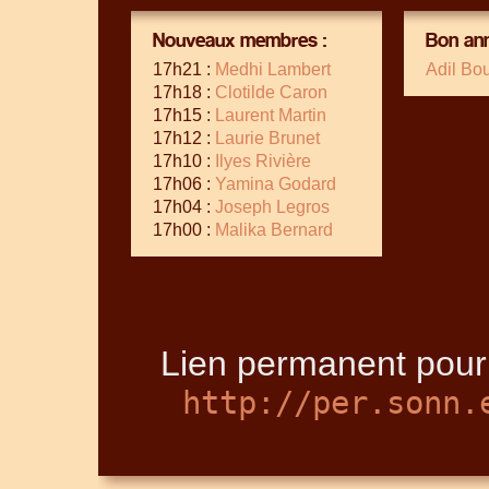
Nouveaux membres :
Bon ann
17h21 :
Medhi Lambert
Adil Bo
17h18 :
Clotilde Caron
17h15 :
Laurent Martin
17h12 :
Laurie Brunet
17h10 :
Ilyes Rivière
17h06 :
Yamina Godard
17h04 :
Joseph Legros
17h00 :
Malika Bernard
Lien permanent pour
http://per.sonn.