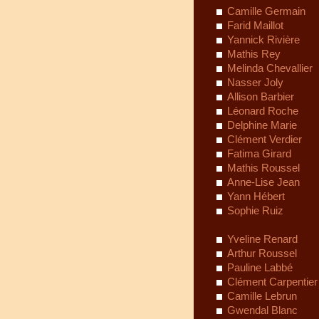
Camille Germain
Farid Maillot
Yannick Rivière
Mathis Rey
Melinda Chevallier
Nasser Joly
Allison Barbier
Léonard Roche
Delphine Marie
Clément Verdier
Fatima Girard
Mathis Roussel
Anne-Lise Jean
Yann Hébert
Sophie Ruiz
Yveline Renard
Arthur Roussel
Pauline Labbé
Clément Carpentier
Camille Lebrun
Gwendal Blanc