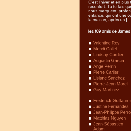
C’est l’hiver et en pl
réconfort. Tu te fais q
nous marquent, profond
enfance, qui ont une o
la maison, après un […
les 109 amis de James 
Valentine Roy
Mehdi Collet
Lindsay Cordier
Augustin Garcia
Ange Perrin
Pierre Carlier
Lisiane Sanchez
Pierre-Jean Morel
Guy Martinez
Frederick Guillaum
Justine Fernandes
Jean-Philippe Perro
Matthias Nguyen
Jean-Sébastien
Adam