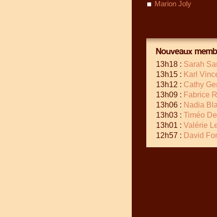
Marion Joly
Nouveaux membr
13h18 :
Sarah Sa
13h15 :
Karl Vinc
13h12 :
Cathy Ge
13h09 :
Fabrice R
13h06 :
Nadia Bl
13h03 :
Timéo Del
13h01 :
Valérie L
12h57 :
David Fo