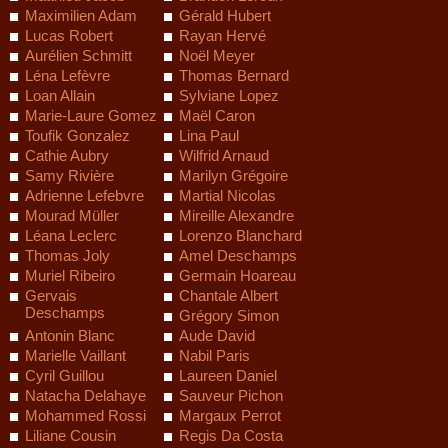
Maximilien Adam
Gérald Hubert
Lucas Robert
Rayan Hervé
Aurélien Schmitt
Noël Meyer
Léna Lefèvre
Thomas Bernard
Loan Allain
Sylviane Lopez
Marie-Laure Gomez
Maël Caron
Toufik Gonzalez
Lina Paul
Cathie Aubry
Wilfrid Arnaud
Samy Rivière
Marilyn Grégoire
Adrienne Lefebvre
Martial Nicolas
Mourad Müller
Mireille Alexandre
Léana Leclerc
Lorenzo Blanchard
Thomas Joly
Amel Deschamps
Muriel Ribeiro
Germain Hoareau
Gervais
Chantale Albert
Deschamps
Grégory Simon
Antonin Blanc
Aude David
Marielle Vaillant
Nabil Paris
Cyril Guillou
Laureen Daniel
Natacha Delahaye
Sauveur Pichon
Mohammed Rossi
Margaux Perrot
Liliane Cousin
Regis Da Costa