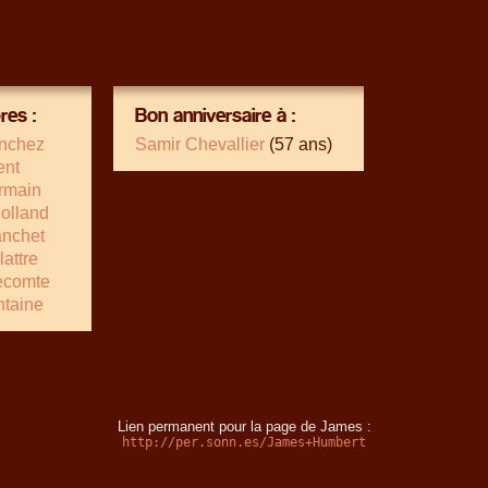
es :
Bon anniversaire à :
nchez
Samir Chevallier
(57 ans)
ent
rmain
olland
anchet
attre
ecomte
ntaine
Lien permanent pour la page de James :
http://per.sonn.es/James+Humbert