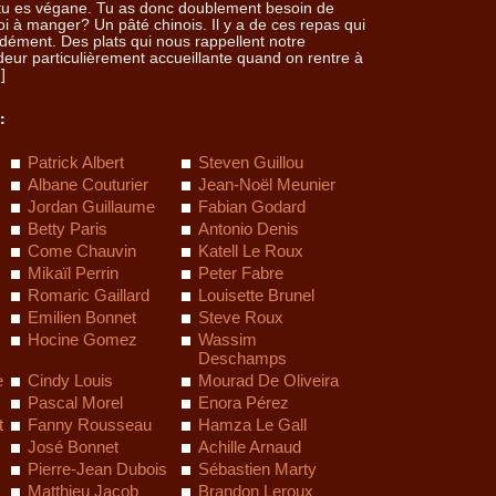
us tu es végane. Tu as donc doublement besoin de
uoi à manger? Un pâté chinois. Il y a de ces repas qui
ément. Des plats qui nous rappellent notre
deur particulièrement accueillante quand on rentre à
]
:
Patrick Albert
Steven Guillou
Albane Couturier
Jean-Noël Meunier
Jordan Guillaume
Fabian Godard
Betty Paris
Antonio Denis
Come Chauvin
Katell Le Roux
Mikaïl Perrin
Peter Fabre
Romaric Gaillard
Louisette Brunel
Emilien Bonnet
Steve Roux
Hocine Gomez
Wassim
Deschamps
e
Cindy Louis
Mourad De Oliveira
Pascal Morel
Enora Pérez
t
Fanny Rousseau
Hamza Le Gall
José Bonnet
Achille Arnaud
Pierre-Jean Dubois
Sébastien Marty
Matthieu Jacob
Brandon Leroux