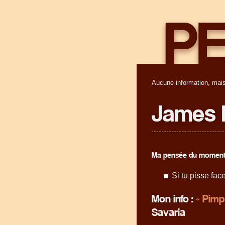
Aucune information, mais
James 
Ma pensée du moment
Si tu pisse fac
Mon info :
« Pimp
Savaria