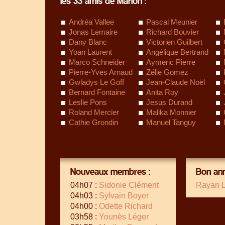
les 33 amis de Marion :
Andréa Vallee
Pascal Meunier
Jonas Lemaire
Richard Bouvier
Dany Blanc
Victorien Guilbert
Yoan Laurent
Angélique Bertrand
Marco Schneider
Aymeric Pierre
Pierre-Yves Arnaud
Zélie Gomez
Gwladys Le Goff
Jean-Claude Noël
Bernard Fontaine
Anita Roy
Leslie Pons
Jesus Durand
Roland Mercier
Malika Monnier
Cathie Grondin
Manuel Tanguy
Nouveaux membres :
Bon ann
04h07 :
Sidonie Clément
Rayan 
04h03 :
Sylvain Boyer
04h00 :
Odette Richard
03h58 :
Younès Léger