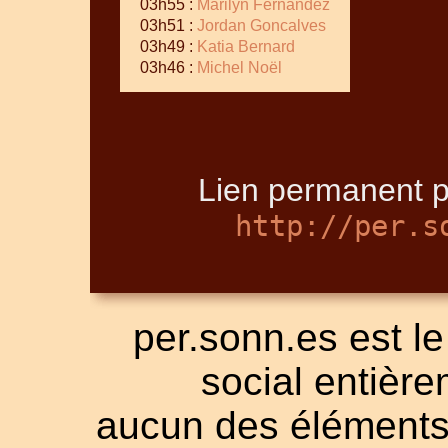
03h55 :
Marilyn Fernandez
03h51 :
Jordan Goncalves
03h49 :
Katia Bernard
03h46 :
Michel Noël
Lien permanent p
http://per.s
per.sonn.es est le
social entièrem
aucun des éléments a