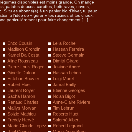
des légumes disponibles est moins grande. On mange
es, patates douces, carottes, betteraves, navets,
. Si tu es abonné(e) à un panier bio d’hiver, tu peux
stion à l’idée de « gérer » tes racines et tes choux.
onne particulièrement pour faire changement […]
Enzo Cousin
Leila Roche
Madison Grondin
Hassan Ferreira
Kamel Da Costa
Steeve Germain
Aline Rousseau
Dimitri Girard
Pierre-Louis Roger
Josiane André
Ginette Dufour
Hassan Lebon
Esteban Bouvier
Luigi Morel
Robert Huet
Jamal Bailly
Laurent Royer
Etienne Georges
Sacha Hamon
Nolan Bigot
Renaud Charles
Anne-Claire Rivière
Maïlys Morvan
Tim Lebrun
Soizic Mathieu
Roberto Huet
Freddy Hervé
Salomé Albert
Marie-Claude Lopez
Robert Legrand
Paul Cousin
Marie-Ange Brun