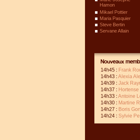
Hamon
Mikael Pottier
Maria Pasquier
Steve Bertin
Servane Allain
Nouveaux membr
14h45 :
Frank Ro
14h43 :
Alexia Al
14h39 :
Jack Ray
14h37 :
Hortense 
14h33 :
Antoine 
14h30 :
Martine 
14h27 :
Boris Go
14h24 :
Sylvie Pe