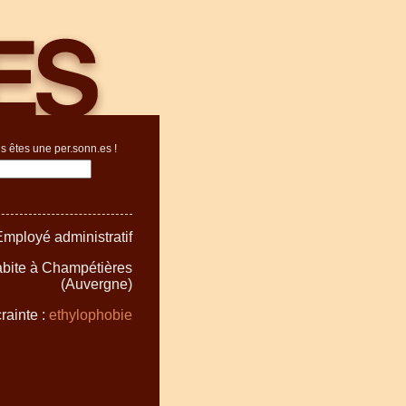
s êtes une per.sonn.es !
Employé administratif
abite à Champétières
(Auvergne)
rainte :
ethylophobie