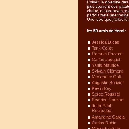
L’hiver, la diversité 
plus souvent des patat
choux, choux-raves, etc
parfois faire une indige
Une idée que j’affecti
les 59 amis de Henri :
Jessica Lucas
Tarik Collet
Romain Pruvost
Carlos Jacquot
Yanis Maurice
Sylvain Clément
Meriem Le Goff
Augustin Bouvier
Kevin Rey
Serge Roussel
Béatrice Roussel
Jean-Paul
Rousseau
Amandine Garcia
Carlos Robin
Marie-Josèphe