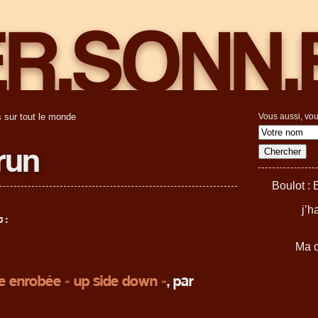
 sur tout le monde
Vous aussi, vou
run
Boulot : 
j’h
 :
Ma c
 enrobée « up side down »
, par