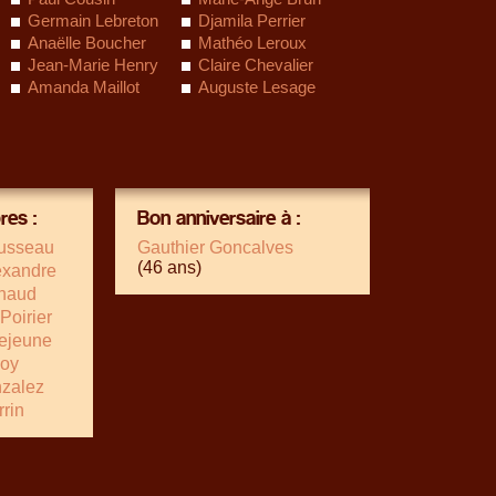
Germain Lebreton
Djamila Perrier
Anaëlle Boucher
Mathéo Leroux
Jean-Marie Henry
Claire Chevalier
Amanda Maillot
Auguste Lesage
es :
Bon anniversaire à :
usseau
Gauthier Goncalves
(46 ans)
exandre
naud
Poirier
Lejeune
Roy
nzalez
rrin