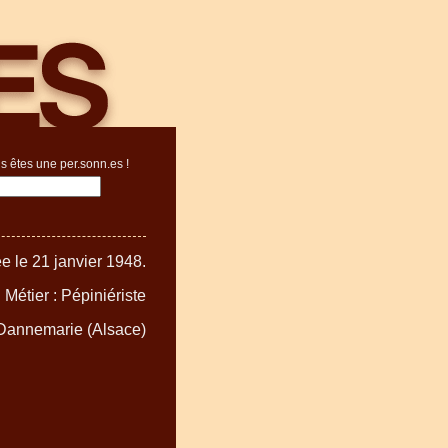
s êtes une per.sonn.es !
e le 21 janvier 1948.
Métier : Pépiniériste
 Dannemarie (Alsace)