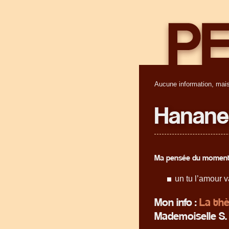
Aucune information, mais
Hanane
Ma pensée du moment
un tu l’amour 
Mon info :
La thè
Mademoiselle S.