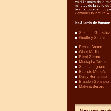
Voici l’histoire de la r
minutes de la suite du 
tenir la route, à moi,
Continuer la lecture
→
les 31 amis de Hanane 
Suzanne Gonzalez
Geoffrey Schmitt
Renald Breton
Gilles Maillot
Rémi Gérard
Mustapha Teixeira
Sabrina Lejeune
Baptiste Mendès
Daisy Hernandez
Brandon Gonzalez
Malvina Bénard
Nouveaux membr