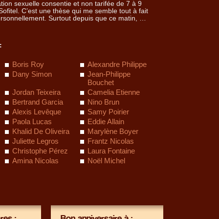
elation sexuelle consentie et non tarifée de 7 à 9
Sofitel. C’est une thèse qui me semble tout à fait
 personnellement. Surtout depuis que ce matin, …
:
Boris Roy
Alexandre Philippe
Dany Simon
Jean-Philippe
Bouchet
Jordan Teixeira
Camelia Etienne
Bertrand Garcia
Nino Brun
Alexis Levêque
Samy Poirier
Paola Lucas
Eddie Allain
Khalid De Oliveira
Marylène Boyer
Juliette Legros
Frantz Nicolas
Christophe Pérez
Laura Fontaine
Amina Nicolas
Noël Michel
es :
Bon anniversaire à :