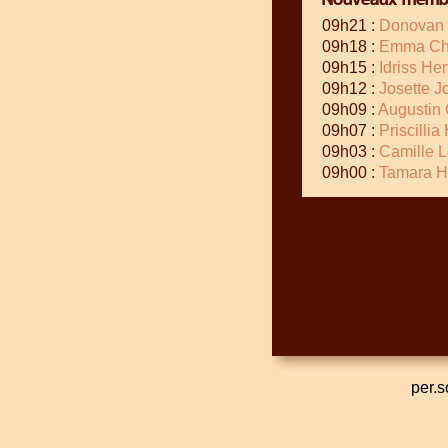
09h21 :
Donovan 
09h18 :
Emma Cha
09h15 :
Idriss He
09h12 :
Josette J
09h09 :
Augustin 
09h07 :
Priscillia
09h03 :
Camille 
09h00 :
Tamara 
per.s