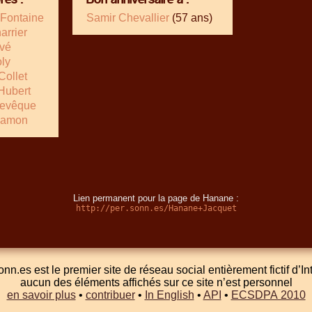
Fontaine
Samir Chevallier
(57 ans)
rrier
rvé
oly
Collet
 Hubert
Levêque
Hamon
Lien permanent pour la page de Hanane :
http://per.sonn.es/Hanane+Jacquet
onn.es est le premier site de réseau social entièrement fictif d’In
aucun des éléments affichés sur ce site n’est personnel
en savoir plus
•
contribuer
•
In English
•
API
•
ECSDPA 2010