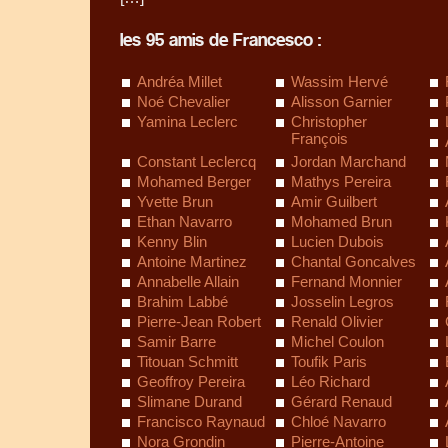
les 95 amis de Francesco :
Andréa Millet
Wassim Hervé
Noé Chevalier
Alisson Garnier
Yamina Leclerc
Christopher
François
Constant Leclercq
Jordan Marchand
Mohamed Berger
Mathys Pereira
Yvette Brun
Amir Guilbert
Ethan Navarro
Mohamed Brun
Kenny Blin
Lucien Dubois
Antoine Martinez
Chantal Goncalves
Annabelle Allain
Fernand Monnier
Brahim Labbé
Josselin Legros
Pierre-Jean Robert
Renald Olivier
Samir Barre
Michel Coulon
Titouan Schmitt
Toufik Paris
Geoffroy Pereira
Léo Richard
Slimane Durand
Gérard Renaud
Francisco Raynaud
Chloé Navarro
Nora Grondin
Pierre-Antoine