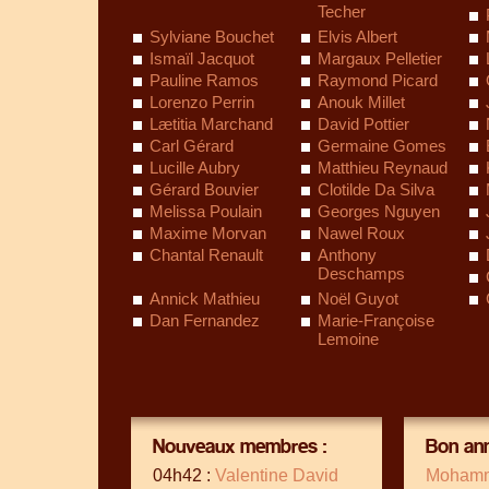
Techer
Sylviane Bouchet
Elvis Albert
Ismaïl Jacquot
Margaux Pelletier
Pauline Ramos
Raymond Picard
Lorenzo Perrin
Anouk Millet
Lætitia Marchand
David Pottier
Carl Gérard
Germaine Gomes
Lucille Aubry
Matthieu Reynaud
Gérard Bouvier
Clotilde Da Silva
Melissa Poulain
Georges Nguyen
Maxime Morvan
Nawel Roux
Chantal Renault
Anthony
Deschamps
Annick Mathieu
Noël Guyot
Dan Fernandez
Marie-Françoise
Lemoine
Nouveaux membres :
Bon ann
04h42 :
Valentine David
Mohamm