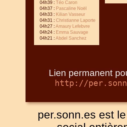
04h39 :
Téo Caron
04h37 :
Pascaline Noël
04h33 :
Kilian Vasseur
04h31 :
Christianne Laporte
04h27 :
Amaury Lefebvre
04h24 :
Emma Sauvage
04h21 :
Abdel Sanchez
Lien permanent pou
http://per.sonn
per.sonn.es est le