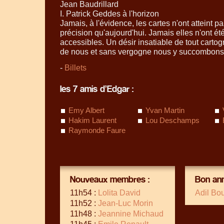
Jean Baudrillard
I. Patrick Geddes à l'horizon
Jamais, à l'évidence, les cartes n'ont atteint p
précision qu'aujourd'hui. Jamais elles n'ont é
accessibles. Un désir insatiable de tout carto
de nous et sans vergogne nous y succombons. 
-
Billets
les 7 amis d’Edgar :
Emy Albert
Yvan Martin
Hakim Laurent
Lou Deschamps
Raymonde Faure
Nouveaux membres :
Bon ann
11h54 :
Lolita David
Adil Bo
11h52 :
Jean-Luc Morin
11h48 :
Jeannine Michaud