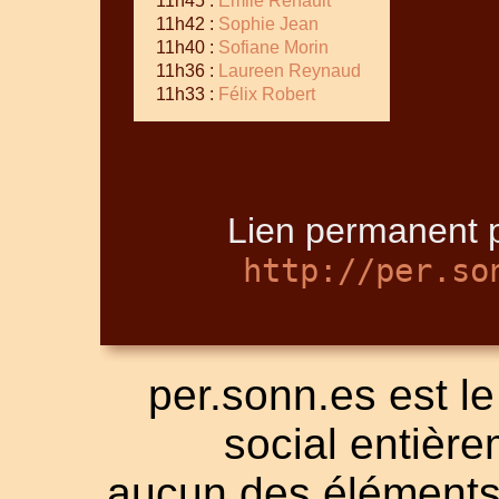
11h45 :
Emile Renault
11h42 :
Sophie Jean
11h40 :
Sofiane Morin
11h36 :
Laureen Reynaud
11h33 :
Félix Robert
Lien permanent p
http://per.so
per.sonn.es est le
social entièrem
aucun des éléments a