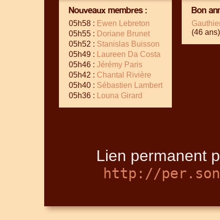
Nouveaux membres :
Bon ann
05h58 :
Ewen Lebreton
Gauthie
(46 ans)
05h55 :
Doriane Brunet
05h52 :
Stanislas Buisson
05h49 :
Laureen Da Costa
05h46 :
Jérémy Paris
05h42 :
Chantal Rivière
05h40 :
Sébastien Lambert
05h36 :
Louna Girard
Lien permanent po
http://per.son