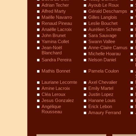
Adrian Techer
Ayoub Le Roux
Alfred Marty
Gérald Deschamps
Maëlle Navarro
Gilles Langlois
Renaud Pineau
Leslie Bouchet
Anaëlle Lacroix
Aurélien Schmitt
John Brunet
Sara Sauvage
Yamina Collet
Swann Vallee
Jean-Noël
Anne-Claire Camus
Blanchard
Michelle Hoarau
Sandra Pereira
Nelson Daniel
Mathis Bonnet
Pamela Coulon
Lauriane Lecomte
Axel Chevalier
Amine Lacroix
Emily Martel
Cléa Leroux
Justin Lopez
Jesus Gonzalez
Hanane Louis
Angélique
Erick Lebon
Rousseau
Amaury Ferrand