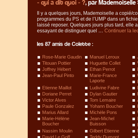
« qui a dit quoi » ?
, par Mademoiselle 
Il y a quelques jours, Mademoiselle a copié/col
programmes du PS et de l’UMP dans un fichier
laissé reposer. Quelques jours plus tard, elle a
essayant de distinguer quel …
Continuer la le
les 87 amis de Colette :
Rose-Marie Gaudin
Manuel Leroux
Titouan Pottier
Huguette Collet
Joffrey Hébert
Ethan Perrot
Jean-Paul Pinto
Marie-France
Laporte
Etienne Maillot
Ludivine Fabre
Doriane Perret
Dylan Gautier
Victor Alves
Tom Lemaire
Paule Gonzalez
Yohann Boucher
Marius Allard
Michèle Pons
Marie-Hélène
Jean-Michel
Boucher
Buisson
Nassim Moulin
Gilbert Etienne
David Le Goff
Teddy Dumont