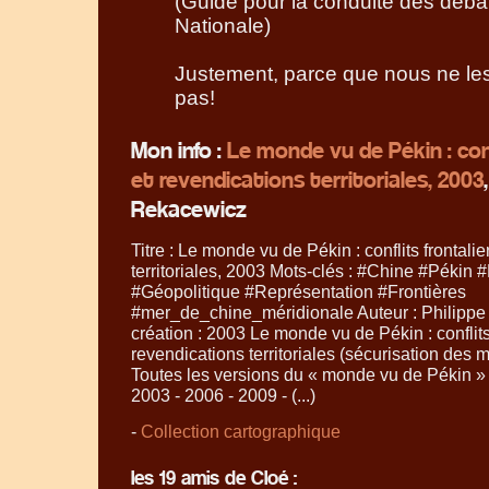
(Guide pour la conduite des débats
Nationale)
Justement, parce que nous ne le
pas!
Mon info :
Le monde vu de Pékin : conf
et revendications territoriales, 2003
Rekacewicz
Titre : Le monde vu de Pékin : conflits frontali
territoriales, 2003 Mots-clés : #Chine #Pékin 
#Géopolitique #Représentation #Frontières
#mer_de_chine_méridionale Auteur : Philipp
création : 2003 Le monde vu de Pékin : conflits 
revendications territoriales (sécurisation des 
Toutes les versions du «
monde vu de Pékin
» 
2003 - 2006 - 2009 - (...)
-
Collection cartographique
les 19 amis de Cloé :