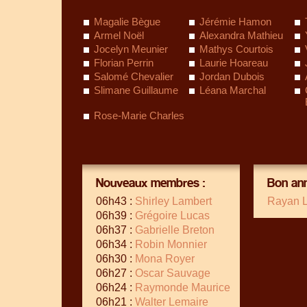
Magalie Bègue
Jérémie Hamon
Armel Noël
Alexandra Mathieu
Jocelyn Meunier
Mathys Courtois
Florian Perrin
Laurie Hoareau
Salomé Chevalier
Jordan Dubois
Slimane Guillaume
Léana Marchal
Rose-Marie Charles
Nouveaux membres :
Bon ann
06h43 :
Shirley Lambert
Rayan 
06h39 :
Grégoire Lucas
06h37 :
Gabrielle Breton
06h34 :
Robin Monnier
06h30 :
Mona Royer
06h27 :
Oscar Sauvage
06h24 :
Raymonde Maurice
06h21 :
Walter Lemaire