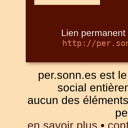
Lien permanent 
http://per.so
per.sonn.es est le
social entièrem
aucun des éléments a
pe
en savoir plus
•
cont