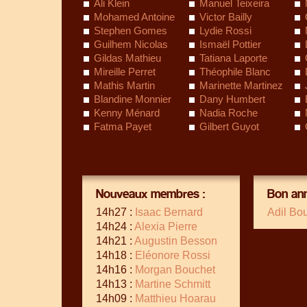
Ali Klein
Manuel Teixeira
Mohamed Antoine
Victor Bailly
Stephen Gomes
Lydie Rossi
Guilhem Nicolas
Ismaël Pottier
Gildas Mathieu
Tatiana Laporte
Mireille Perret
Théophile Blanc
Mathis Martin
Marinette Martinez
Blandine Monnier
Dany Humbert
Kenny Ménard
Nadia Roche
Fatma Payet
Gilbert Guyot
Nouveaux membres :
Bon ann
14h27 :
Isaac Bernard
Adil Bo
14h24 :
Alexia Pierre
14h21 :
Augustin Besson
14h18 :
Eléonore Rossi
14h16 :
Morgan Bouchet
14h13 :
Martine Schmitt
14h09 :
Matthieu Hoarau