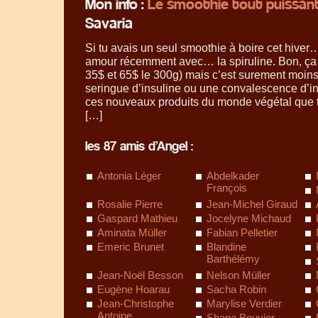
Mon info :
Le smoothie tout puissant
Savaria
Si tu avais un seul smoothie à boire cet hive
amour récemment avec… la spiruline. Bon, ça 
35$ et 65$ le 300g) mais c’est surement moin
seringue d’insuline ou une convalescence d’in
ces nouveaux produits du monde végétal que 
[…]
les 87 amis d’Angel :
Antonia Léger
Abdelkader
François
Rosalie Pierre
Jean-Michel Giraud
Gaspard Mathieu
Jocelyne Michaud
Aminata Müller
Fabian Pelletier
Emeric Brunet
Blandine
Barthélémy
Jean-Noël Besson
Nelson Müller
Eugène Hoarau
Sacha Robin
Jean-Christophe
Marylise Verdier
Antoine
Shana Bouvier