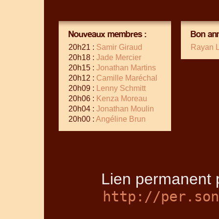
Nouveaux membres :
Bon ann
20h21 :
Samir Giraud
Rayan 
20h18 :
Jade Mercier
20h15 :
Jonathan Martins
20h12 :
Camille Maréchal
20h09 :
Lenny Schmitt
20h06 :
Kenza Moreau
20h04 :
Jonathan Moulin
20h00 :
Angéline Brun
Lien permanent p
http://per.son