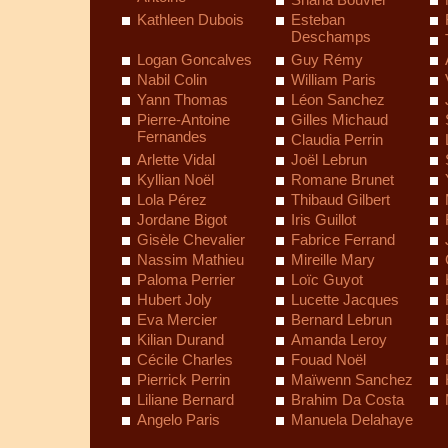
Kathleen Dubois
Esteban
Deschamps
Logan Goncalves
Guy Rémy
Nabil Colin
William Paris
Yann Thomas
Léon Sanchez
Pierre-Antoine
Gilles Michaud
Fernandes
Claudia Perrin
Arlette Vidal
Joël Lebrun
Kyllian Noël
Romane Brunet
Lola Pérez
Thibaud Gilbert
Jordane Bigot
Iris Guillot
Gisèle Chevalier
Fabrice Ferrand
Nassim Mathieu
Mireille Mary
Paloma Perrier
Loïc Guyot
Hubert Joly
Lucette Jacques
Eva Mercier
Bernard Lebrun
Kilian Durand
Amanda Leroy
Cécile Charles
Fouad Noël
Pierrick Perrin
Maïwenn Sanchez
Liliane Bernard
Brahim Da Costa
Angelo Paris
Manuela Delahaye