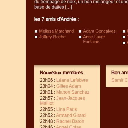
du trempage de noix, un bon mélangeur et une
base de dattes […]
les 7 amis d’Andrée :
Melissa Marchand
Adam Goncalves
Joffrey Roche
Anne-Laure
Fontaine
Nouveaux membres :
Bon ann
23h06 :
Léane Lefebvre
Samir C
23h04 :
Gilles Adam
23h01 :
Manon Sanchez
22h57 :
Jean-Jacques
Maillot
22h55 :
Lina Paris
22h52 :
Armand Girard
22h48 :
Rachel Baron
22h46 :
Angel Colas