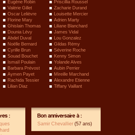
Eugène Robin
Priscillia Roussel
Valérie Gillet
Zacharie Durand
s
Oscar Lelièvre
Louisette Mercier
Florine Mary
Adrien Marty
Ghislain Thomas
Liliane Blanchard
Dounia Lévy
James Vidal
Abdel Duval
Lou Gonzalez
Noëlle Bernard
Gildas Rémy
Cyrille Brun
Séverine Roche
Souad Bouchet
Kenny Simon
Ismaïl Poulain
Yolande Alves
Barbara Prévost
Aubin Perrier
Aymen Payet
Mireille Marchand
Rachida Tessier
Alexandre Etienne
Lilian Diaz
Tiffany Vaillant
es :
Bon anniversaire à :
cques
Samir Chevallier
(57 ans)
hard