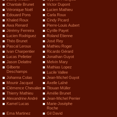
Chantale Brunet
Victor Dupont
Véronique Noël
Lucien Mathieu
Edouard Pons
Carla Roux
Khaled Roux
Cindy Picard
Awa Renard
Pierre-Louis Aubert
Jérémy Ferreira
Cyrille Payet
Lucien Rodriguez
Roland Etienne
Théo Brunet
José Rey
s
Pascal Leroux
Mathieu Roger
Ivan Charpentier
Ricardo Gérard
Lucas Pelletier
Jonathan Guyot
Jason Delattre
Melvin Mary
Gilberte
Mathias Lopez
Deschamps
Lucile Vallee
Johanna Colas
Jean-Michel Guyot
Mounir Jacquot
Axelle Laîné
Clémence Chevalier
Titouan Müller
Thierry Mathieu
Amélie Brunet
Alexandrine André
Jean-Michel Perrier
Kamel Lucas
Marie-Josèphe
Roche
Ema Martinez
Gil David