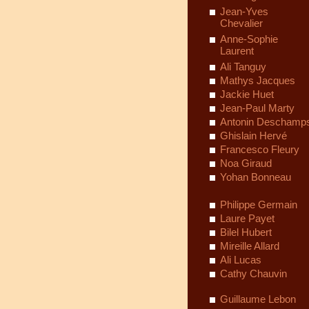
Jean-Yves
Chevalier
Anne-Sophie
Laurent
Ali Tanguy
Mathys Jacques
Jackie Huet
Jean-Paul Marty
Antonin Deschamp
Ghislain Hervé
Francesco Fleury
Noa Giraud
Yohan Bonneau
Philippe Germain
Laure Payet
Bilel Hubert
Mireille Allard
Ali Lucas
Cathy Chauvin
Guillaume Lebon