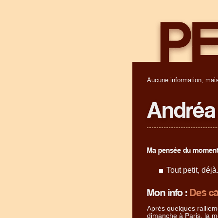
Aucune information, mais
Andréa
Ma pensée du moment
Tout petit, déjà.
Mon info :
Des ca
Après quelques ralliem
dimanche à Paris, la m