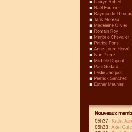
Lauryn Robert
Naël Fournier
Raymonde Thoma
Tarik Moreau
Madeleine Olivier
Romain Roy
Marjorie Chevalier
Patrice Pons
Anne-Laure Hervé
Ivan Pierre
Michèle Dupont
Paul Godard
Leslie Jacquot
Pierrick Sanchez
Esther Meunier
Nouveaux membr
05h37 :
Katia Ja
05h33 :
Axel Guic