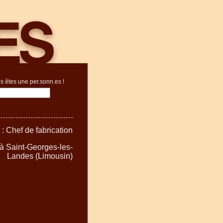
s êtes une per.sonn.es !
: Chef de fabrication
 à Saint-Georges-les-
Landes (Limousin)