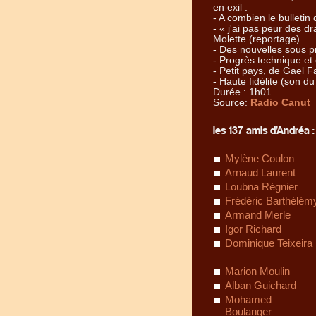
en exil :
- A combien le bulletin
- « j'ai pas peur des d
Molette (reportage)
- Des nouvelles sous pr
- Progrès technique et
- Petit pays, de Gael F
- Haute fidélite (son d
Durée : 1h01.
Source:
Radio Canut
les 137 amis d’Andréa :
Mylène Coulon
Arnaud Laurent
Loubna Régnier
Frédéric Barthélém
Armand Merle
Igor Richard
Dominique Teixeira
Marion Moulin
Alban Guichard
Mohamed
Boulanger