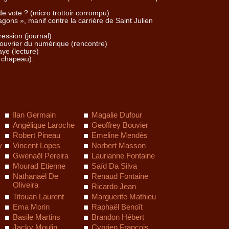
 de vote ? (micro trottoir corrompu)
ragons », manif contre la carrière de Saint Julien
ession (journal)
 ouvrier du numérique (rencontre)
aye (lecture)
u chapeau).
Ilan Germain
Magalie Dufour
Angélique Laroche
Geoffrey Bouvier
Robert Pineau
Emeline Mendès
y
Vincent Lopes
Norbert Masson
Gwenaël Pereira
Laurianne Fontaine
Mourad Etienne
Saïd Da Silva
Nathanaël De
Renaud Fontaine
Oliveira
Ricardo Jean
Titouan Laurent
Marguerite Mathieu
Ema Morin
Raphaël Benoît
Basile Martins
Brandon Hébert
Jacky Moulin
Cyprien François