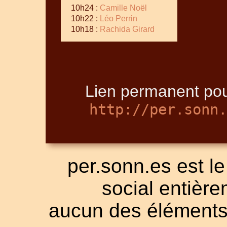
10h24 :
Camille Noël
10h22 :
Léo Perrin
10h18 :
Rachida Girard
Lien permanent pou
http://per.sonn.
per.sonn.es est le
social entièrem
aucun des éléments a