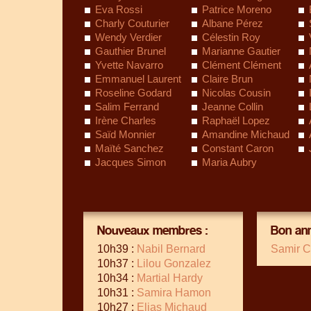
Eva Rossi
Patrice Moreno
Charly Couturier
Albane Pérez
Wendy Verdier
Célestin Roy
Gauthier Brunel
Marianne Gautier
Yvette Navarro
Clément Clément
Emmanuel Laurent
Claire Brun
Roseline Godard
Nicolas Cousin
Salim Ferrand
Jeanne Collin
Irène Charles
Raphaël Lopez
Saïd Monnier
Amandine Michaud
Maïté Sanchez
Constant Caron
Jacques Simon
Maria Aubry
Nouveaux membres :
Bon ann
10h39 :
Nabil Bernard
Samir C
10h37 :
Lilou Gonzalez
10h34 :
Martial Hardy
10h31 :
Samira Hamon
10h27 :
Elias Michaud