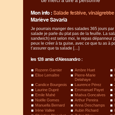
de merci a dire a personne
Mon info :
Salade festive, vinaigrette
Mariève Savaria
Je pourrais manger des salades 365 jours par
salade je parle du plat pas de la feuille. La sa
sandwich) est selon moi, le repas dépanneur p
peux le créer à ta guise, avec ce que tu as à 
t’assurer que ta salade […]
les 128 amis d’Alessandro :
Rozenn Garnier
Ambre Huet
Elise Lemaître
Pierre-Marie
Delahaye
Candice Bourgeois
Laurence Pérez
Laurine Dupré
Emmanuel Payet
Emile Mahé
Maéva Goncalves
Noëlle Gomes
Arthur Pereira
Manuella Bernard
Anna Deschamps
Irène Vallee
Aubin Richard