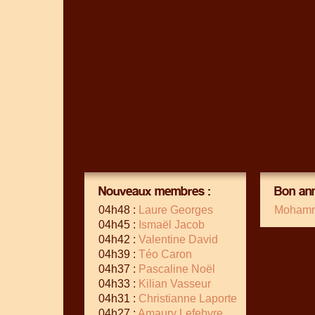
Nouveaux membres :
Bon ann
04h48 :
Laure Georges
Mohamm
04h45 :
Ismaël Jacob
04h42 :
Valentine David
04h39 :
Téo Caron
04h37 :
Pascaline Noël
04h33 :
Kilian Vasseur
04h31 :
Christianne Laporte
04h27 :
Amaury Lefebvre