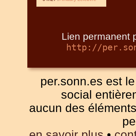
Lien permanent p
http://per.so
per.sonn.es est le
social entièrem
aucun des éléments a
pe
en savoir plus
•
cont