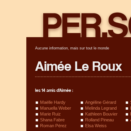
Aucune information, mais sur tout le monde
Aimée Le Roux
les 14 amis d’Aimée :
Maëlle Hardy
Angéline Gérard
Manuella Weber
Melinda Legrand
Marie Ruiz
Kathleen Bouvier
Shana Fabre
Rolland Pineau
Roman Pérez
Elsa Weiss