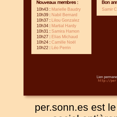
Nouveaux membres :
Bon ann
10h43 :
Marielle Baudry
Samir C
10h39 :
Nabil Bernard
10h37 :
Lilou Gonzalez
10h34 :
Martial Hardy
10h31 :
Samira Hamon
10h27 :
Elias Michaud
10h24 :
Camille Noël
10h22 :
Léo Perrin
Lien permanen
http://per
per.sonn.es est le