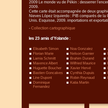
2009 Le monde vu de Pékin : desserrer l'ence
2009.
Cette carte était accompagnée de deux graphi
Nieves López Izquierdo :
PIB
comparés de la C
Unis. Esquisse, 2009. importations et exportati
-
Collection cartographique
les 23 amis d’Yolande :
Elisabeth Simon
Noa Gonzalez
Florian Marie
Nelson Garnier
Lamia Schmitt
Brahim Durand
Maxence Albert
Wilfried Maurice
Huguette Boucher
Xavier Hervé
Bastien Goncalves
Cynthia Dupuis
Line Dupont
Robin Reynaud
Dominique
Katia Martin
Fernandez