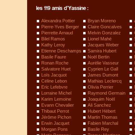
les 119 amis d’Yassine :
Alexandra Pottier
Bryan Moreno
Pierre-Yves Berger
Claire Goncalves
Pierrette Arnaud
Melvin Gonzalez
Bilel Ramos
Lionel Mahé
Kathy Leroy
Jacques Weber
Etienne Deschamps
Samira Hubert
Basile Faure
Noël Bertin
Ronan Roche
Aurélie Vasseur
Salvatore Huet
Cyprien Le Gall
Loïs Jacquot
James Dumont
Céline Lebon
Mathias Leclercq
Eric Lefebvre
Olivia Perrier
Lorraine Michel
Raymond Germain
Karim Lemoine
Joaquim Noël
Evann Chevalier
Ali Sanchez
Thibaut Perrot
Hubert Hébert
Jérôme Pichon
Martin Thomas
Erwin Jacquet
Fabien Marchal
Morgan Pons
Basile Rey