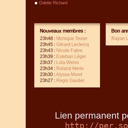
Odette Richard
Nouveaux membres :
Bon ann
23h48 :
Monique Texier
Rayan 
23h45 :
Gérard Leclercq
23h43 :
Nicole Fabre
23h39 :
Esteban Léger
23h37 :
Lola Weiss
23h34 :
Roland Merle
23h30 :
Alyssa Morel
23h27 :
Regis Gautier
Lien permanent po
http://per.so