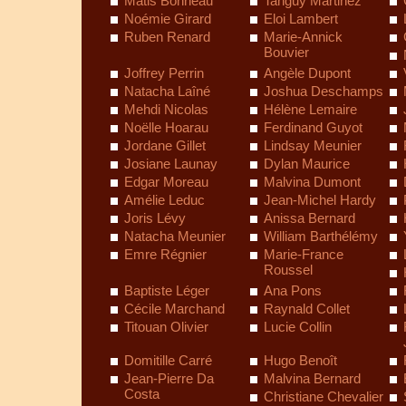
Matis Bonneau
Tanguy Martinez
Noémie Girard
Eloi Lambert
Ruben Renard
Marie-Annick
Bouvier
Joffrey Perrin
Angèle Dupont
Natacha Laîné
Joshua Deschamps
Mehdi Nicolas
Hélène Lemaire
Noëlle Hoarau
Ferdinand Guyot
Jordane Gillet
Lindsay Meunier
Josiane Launay
Dylan Maurice
Edgar Moreau
Malvina Dumont
Amélie Leduc
Jean-Michel Hardy
Joris Lévy
Anissa Bernard
Natacha Meunier
William Barthélémy
Emre Régnier
Marie-France
Roussel
Baptiste Léger
Ana Pons
Cécile Marchand
Raynald Collet
Titouan Olivier
Lucie Collin
Domitille Carré
Hugo Benoît
Jean-Pierre Da
Malvina Bernard
Costa
Christiane Chevalier