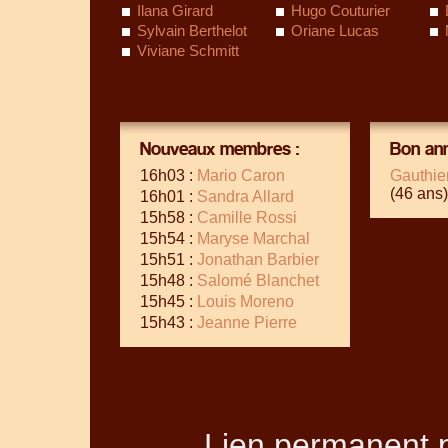
Ilana Girard
Hugo Couturier
Sylvain Berthelot
Oriane Lucas
Viviane Schmitt
Nouveaux membres :
Bon ann
16h03 :
Mario Caron
Gauthie
(46 ans)
16h01 :
Sandra Allard
15h58 :
Camille Rossi
15h54 :
Maryse Marchal
15h51 :
Jonathan Barbier
15h48 :
Salomé Blanchet
15h45 :
Louis Moreno
15h43 :
Jeanne Pierre
Lien permanent p