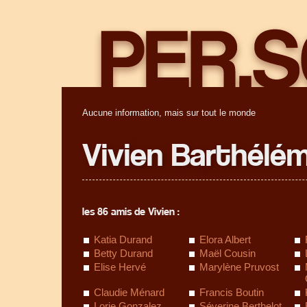
Aucune information, mais sur tout le monde
Vivien Barthélé
les 86 amis de Vivien :
Katia Durand
Elora Albert
Betty Durand
Maël Cousin
Elise Hervé
Marylène Pruvost
Claudie Ménard
Francis Boutin
Lorie Gonzalez
Séverine Berthelot