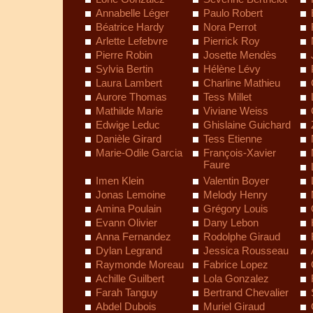
Annabelle Léger
Paulo Robert
Béatrice Hardy
Nora Perrot
Arlette Lefebvre
Pierrick Roy
Pierre Robin
Josette Mendès
Sylvia Bertin
Hélène Lévy
Laura Lambert
Charline Mathieu
Aurore Thomas
Tess Millet
Mathilde Marie
Viviane Weiss
Edwige Leduc
Ghislaine Guichard
Danièle Girard
Tess Etienne
Marie-Odile Garcia
François-Xavier
Faure
Imen Klein
Valentin Boyer
Jonas Lemoine
Melody Henry
Amina Poulain
Grégory Louis
Evann Olivier
Dany Lebon
Anna Fernandez
Rodolphe Giraud
Dylan Legrand
Jessica Rousseau
Raymonde Moreau
Fabrice Lopez
Achille Guilbert
Lola Gonzalez
Farah Tanguy
Bertrand Chevalier
Abdel Dubois
Muriel Giraud