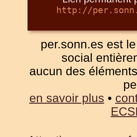
http://per.sonn
per.sonn.es est le
social entièrem
aucun des éléments a
pe
en savoir plus
•
cont
ECS