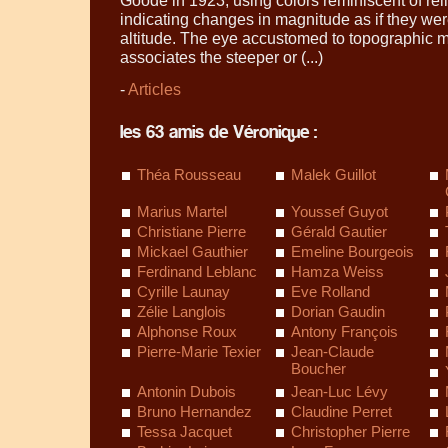
indicating changes in magnitude as if they wer
altitude. The eye accustomed to topographic m
associates the steeper or (...)
-
Articles
les 63 amis de Véronique :
Théa Rousseau
Malek Guillot
Marius Martel
Youssef Guyot
Christiane Pierre
Gérald Gautier
Mickael Gauthier
Emeline Bourgeois
Ferdinand Leblanc
Hamza Weiss
Cyrille Launay
Eve Rolland
Zélie Langlois
Dorian Gaudin
Alphonse Roux
Antony François
Pierre-Marie Texier
Jean-Claude
Boucher
Antonin Dubois
Jean-Luc Lévy
Bruno Hernandez
Claudine Perret
Tessa Jacquet
Christopher Pierre