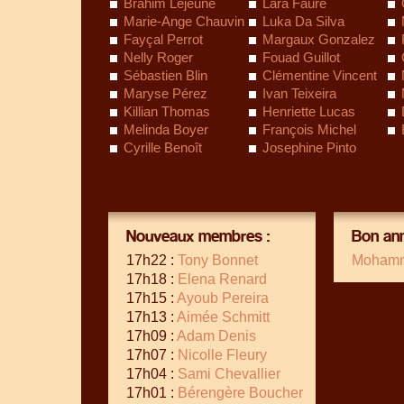
Brahim Lejeune
Lara Faure
Marie-Ange Chauvin
Luka Da Silva
Fayçal Perrot
Margaux Gonzalez
Nelly Roger
Fouad Guillot
Sébastien Blin
Clémentine Vincent
Maryse Pérez
Ivan Teixeira
Killian Thomas
Henriette Lucas
Melinda Boyer
François Michel
Cyrille Benoît
Josephine Pinto
Nouveaux membres :
Bon ann
17h22 :
Tony Bonnet
Mohamm
17h18 :
Elena Renard
17h15 :
Ayoub Pereira
17h13 :
Aimée Schmitt
17h09 :
Adam Denis
17h07 :
Nicolle Fleury
17h04 :
Sami Chevallier
17h01 :
Bérengère Boucher