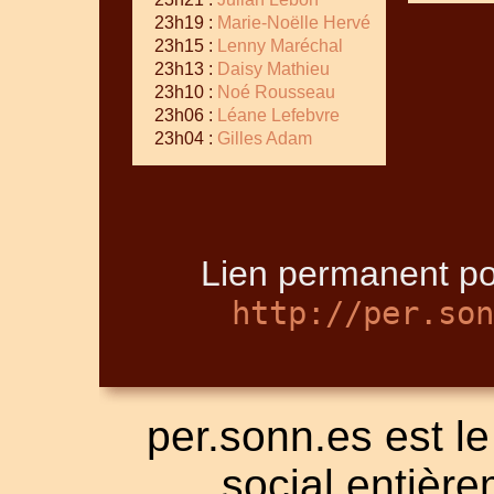
23h19 :
Marie-Noëlle Hervé
23h15 :
Lenny Maréchal
23h13 :
Daisy Mathieu
23h10 :
Noé Rousseau
23h06 :
Léane Lefebvre
23h04 :
Gilles Adam
Lien permanent po
http://per.son
per.sonn.es est le
social entièrem