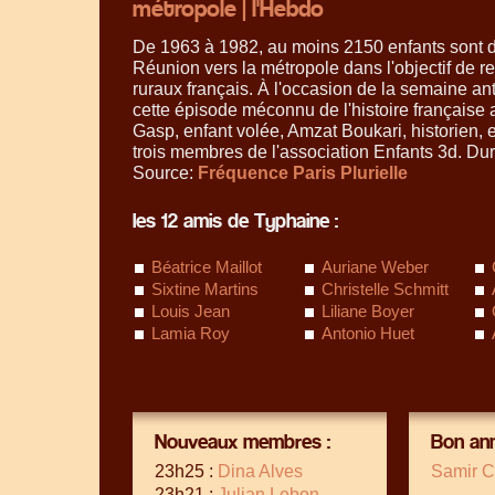
métropole | l'Hebdo
De 1963 à 1982, au moins 2150 enfants sont 
Réunion vers la métropole dans l'objectif de r
ruraux français. À l'occasion de la semaine ant
cette épisode méconnu de l'histoire française
Gasp, enfant volée, Amzat Boukari, historien, 
trois membres de l'association Enfants 3d. Dur
Source:
Fréquence Paris Plurielle
les 12 amis de Typhaine :
Béatrice Maillot
Auriane Weber
Sixtine Martins
Christelle Schmitt
Louis Jean
Liliane Boyer
Lamia Roy
Antonio Huet
Nouveaux membres :
Bon ann
23h25 :
Dina Alves
Samir C
23h21 :
Julian Lebon