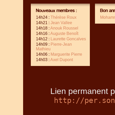
Nouveaux membres :
Bon ann
14h24 :
Thérèse Roux
Mohamm
14h21 :
Jean Vallee
14h18 :
Anouk Roussel
14h16 :
Auguste Benoît
14h12 :
Laurette Goncalves
14h09 :
Pierre-Jean
Mathieu
14h06 :
Marguerite Pierre
14h03 :
Axel Dupont
Lien permanent p
http://per.son