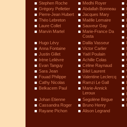
Stephen Roche
Medhi Royer
Grégory Pelletier
Abdallah Bonneau
Pierre-Jean Hubert
Jacques Mary
Théo Lebreton
Maëlle Lemaire
Laure Collet
Sauveur Gay
Marvin Martel
Marie-France Da
Costa
Hugo Lévy
Dalila Vasseur
Anna Fontaine
Victor Carlier
Justin Gillet
Yaël Poulain
Irène Lelièvre
Achille Colas
Evan Tanguy
Céline Raynaud
Sara Jean
Bilel Laurent
Fouad Philippe
Valentine Leclercq
Cathy Nicolas
Ramzi Le Gall
Belkacem Paul
Marie-Annick
Leroux
Johan Etienne
Segolène Bègue
Cassandra Roger
Bruno Henry
Rayane Pichon
Alison Legrand