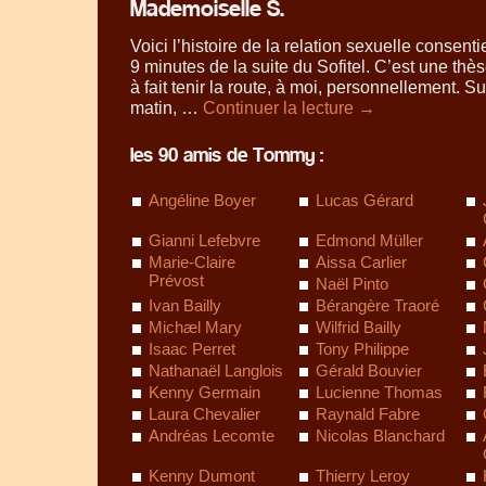
Mademoiselle S.
Voici l’histoire de la relation sexuelle consenti
9 minutes de la suite du Sofitel. C’est une thè
à fait tenir la route, à moi, personnellement. S
matin, …
Continuer la lecture
→
les 90 amis de Tommy :
Angéline Boyer
Lucas Gérard
Gianni Lefebvre
Edmond Müller
Marie-Claire
Aissa Carlier
Prévost
Naël Pinto
Ivan Bailly
Bérangère Traoré
Michæl Mary
Wilfrid Bailly
Isaac Perret
Tony Philippe
Nathanaël Langlois
Gérald Bouvier
Kenny Germain
Lucienne Thomas
Laura Chevalier
Raynald Fabre
Andréas Lecomte
Nicolas Blanchard
Kenny Dumont
Thierry Leroy