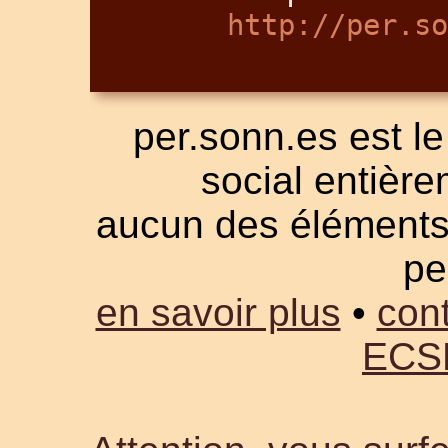
http://per.so
per.sonn.es est le
social entièrem
aucun des éléments a
pe
en savoir plus
•
cont
ECS