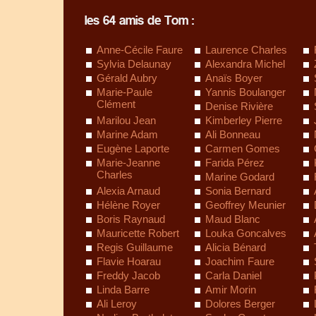
les 64 amis de Tom :
Anne-Cécile Faure
Laurence Charles
Sylvia Delaunay
Alexandra Michel
Gérald Aubry
Anaïs Boyer
Marie-Paule
Yannis Boulanger
Clément
Denise Rivière
Marilou Jean
Kimberley Pierre
Marine Adam
Ali Bonneau
Eugène Laporte
Carmen Gomes
Marie-Jeanne
Farida Pérez
Charles
Marine Godard
Alexia Arnaud
Sonia Bernard
Hélène Royer
Geoffrey Meunier
Boris Raynaud
Maud Blanc
Mauricette Robert
Louka Goncalves
Regis Guillaume
Alicia Bénard
Flavie Hoarau
Joachim Faure
Freddy Jacob
Carla Daniel
Linda Barre
Amir Morin
Ali Leroy
Dolores Berger