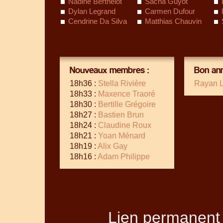
Nadine Berthelot
Sacha Guyot
Dylan Legrand
Carmen Dufour
Cendrine Da Silva
Matthias Chauvin
Nouveaux membres :
Bon ann
18h36 :
Stella Rivière
Rayan 
18h33 :
Maxence Traoré
18h30 :
Bertille Grégoire
18h27 :
Bastien Brun
18h24 :
Claudine Roux
18h21 :
Yoan Ménard
18h19 :
Alix Gay
18h16 :
Adam Philippe
Lien permanent 