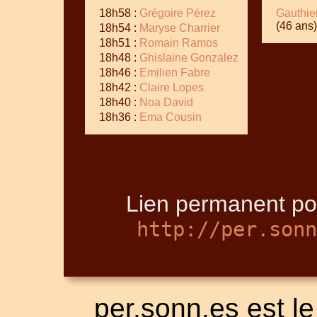
18h58 :
Grégoire Pérez
Gauthie
(46 ans)
18h54 :
Maryse Charrier
18h51 :
Romain Ramos
18h48 :
Ghislaine Gonzalez
18h46 :
Emilien Fabre
18h42 :
Claire Lopes
18h40 :
Noa David
18h36 :
Ema Cousin
Lien permanent po
http://per.sonn
per.sonn.es est le