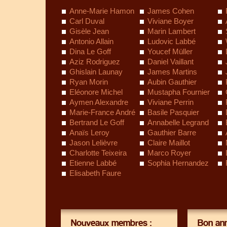
Anne-Marie Hamon
James Cohen
Carl Duval
Viviane Boyer
Gisèle Jean
Marin Lambert
Antonio Allain
Ludovic Labbé
Dina Le Goff
Youcef Müller
Aziz Rodriguez
Daniel Vaillant
Ghislain Launay
James Martins
Ryan Morin
Aubin Gauthier
Eléonore Michel
Mustapha Fournier
Aymen Alexandre
Viviane Perrin
Marie-France André
Basile Pasquier
Bertrand Le Goff
Annabelle Legrand
Anaïs Leroy
Gauthier Barre
Jason Lelièvre
Claire Maillot
Charlotte Teixeira
Marco Royer
Etienne Labbé
Sophia Hernandez
Elisabeth Faure
Nouveaux membres :
Bon ann