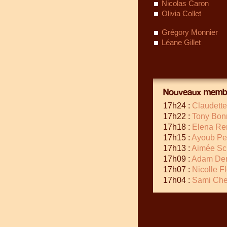
Nicolas Caron
Olivia Collet
Grégory Monnier
Léane Gillet
Nouveaux membr
17h24 :
Claudette
17h22 :
Tony Bon
17h18 :
Elena Re
17h15 :
Ayoub Pe
17h13 :
Aimée Sc
17h09 :
Adam De
17h07 :
Nicolle F
17h04 :
Sami Chev