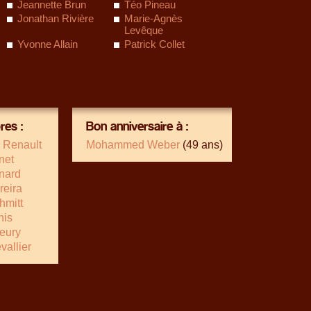
Jeannette Brun
Téo Pineau
Jonathan Rivière
Marie-Agnès
Levêque
Yvonne Allain
Patrick Collet
es :
Bon anniversaire à :
 Renault
Mohammed Weber
(49 ans)
net
nard
reira
hmitt
nis
leury
allier