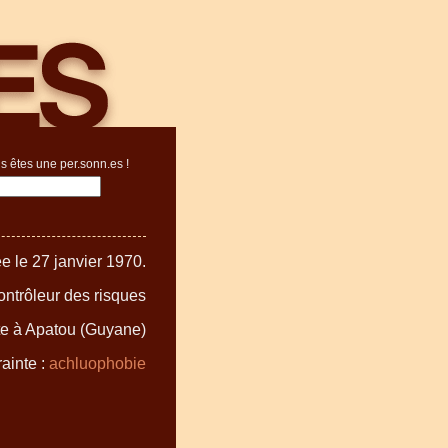
s êtes une per.sonn.es !
e le 27 janvier 1970.
ntrôleur des risques
ite à Apatou (Guyane)
ainte :
achluophobie