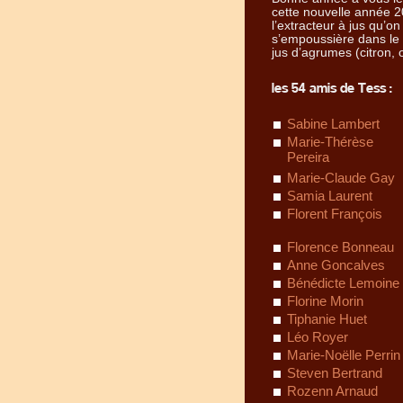
cette nouvelle année 2
l’extracteur à jus qu’o
s’empoussière dans le f
jus d’agrumes (citron
les 54 amis de Tess :
Sabine Lambert
Marie-Thérèse
Pereira
Marie-Claude Gay
Samia Laurent
Florent François
Florence Bonneau
Anne Goncalves
Bénédicte Lemoine
Florine Morin
Tiphanie Huet
Léo Royer
Marie-Noëlle Perrin
Steven Bertrand
Rozenn Arnaud