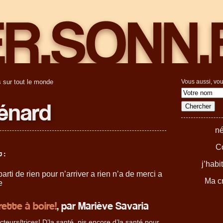
 sur tout le monde
Vous aussi, vou
énard
né
Co
 :
j’hab
parti de rien pour n’arriver a rien n’a de merci a
Ma cr
e
rette à boire!
, par Mariève Savaria
eurs/trices! D’la santé, pis encore d’la santé pour