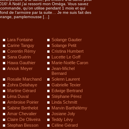
016! À Noël j’ai ressorti mon Oméga. Vous savez
n commande, qu’on utilise pendant 1 mois et qui
ond de l’armoire par la suite… Je me suis fait des
, orange, pamplemousse […]
Lara Fontaine
Solange Gautier
Carine Tanguy
Solange Petit
Corentin Rémy
Cristina Humbert
Sana Guérin
Lucette Le Goff
Hawa Gauthier
Marie-Noëlle Caron
Anouk Meyer
Jean-Michel
Bernard
Rosalie Marchand
Solenn Laurent
Zohra Delahaye
Gabrielle Texier
Martine Gérard
Edwige Bertrand
Léna Duval
Stéphane Pérez
Ambroise Poirier
Linda Schmitt
Sabine Berthelot
Marvin Barthélémy
Amar Chevalier
Josiane Joly
Claire De Oliveira
Teddy Lévy
Stephan Besson
Céline Gérard