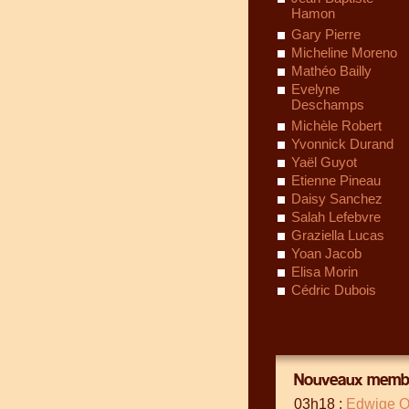
Hamon
Gary Pierre
Micheline Moreno
Mathéo Bailly
Evelyne
Deschamps
Michèle Robert
Yvonnick Durand
Yaël Guyot
Etienne Pineau
Daisy Sanchez
Salah Lefebvre
Graziella Lucas
Yoan Jacob
Elisa Morin
Cédric Dubois
Nouveaux membr
03h18 :
Edwige Ol