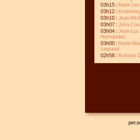
03h15 :
Matis Lec
03h12 :
Kimberley
03h10 :
Jean-Mich
03h07 :
Julia Cou
03h04 :
Jean-Luc
Hernandez
03h00 :
Marie-Ma
Legrand
02h58 :
Roberto 
per.s