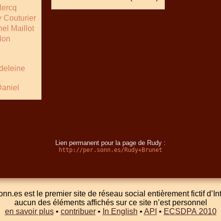
lercq
 Couturier
el Maillot
lon
deleine
Daniel
Lien permanent pour la page de Rudy :
http://per.sonn.es/Rudy+Brunet
onn.es est le premier site de réseau social entièrement fictif d’In
aucun des éléments affichés sur ce site n’est personnel
en savoir plus
•
contribuer
•
In English
•
API
•
ECSDPA 2010