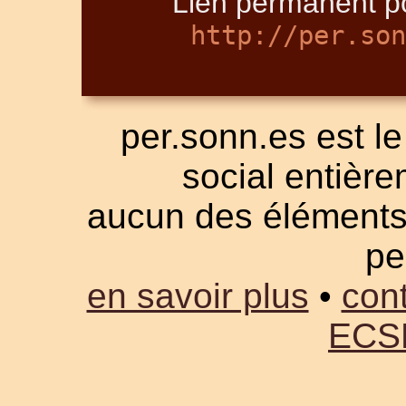
Lien permanent po
http://per.son
per.sonn.es est le
social entièrem
aucun des éléments a
pe
en savoir plus
•
cont
ECS