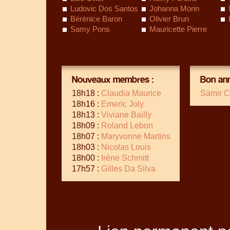
Ludovic Dos Santos
Johanna Morin
Bérénice Baron
Olivier Brun
Samy Pons
Mauricette Pierre
Nouveaux membres :
Bon ann
18h18 :
Claudia Maurice
Samir C
18h16 :
Emeric Joly
18h13 :
Viviane Bailly
18h09 :
Roland Lebon
18h07 :
Maryvonne Martins
18h03 :
Nicolas Louis
18h00 :
Irène Schmitt
17h57 :
Gilles Da Silva