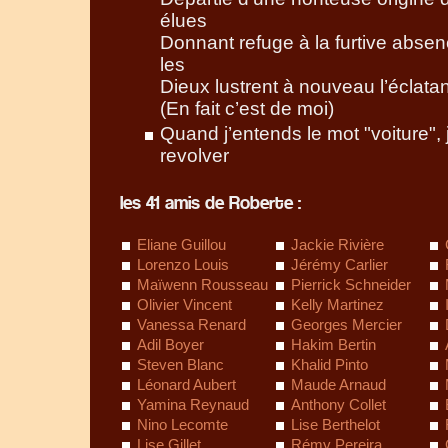
élues
Donnant refuge à la furtive abse
les
Dieux lustrent à nouveau l’éclata
(En fait c’est de moi)
Quand j’entends le mot "voiture",
revolver
les 41 amis de Roberte :
Eliane Guillou
Jackie Rivière
Lorenzo Louis
Jérémy Carlier
Maïwenn Rousseau
Pierrick Schneider
Olivier Vincent
Kelly Martinez
Vanessa Renard
Georges Mercier
Adil Boyer
Hakim Bertin
Steven Blanc
Khalid Pinto
Léonard Aubert
Maude Arnaud
Yamina Reynaud
Anthony Collet
Nino Lecomte
Lise Berthelot
Lise Gillet
Rémy Pereira