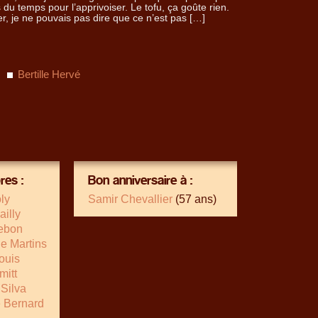
 du temps pour l’apprivoiser. Le tofu, ça goûte rien.
er, je ne pouvais pas dire que ce n’est pas […]
Bertille Hervé
es :
Bon anniversaire à :
ly
Samir Chevallier
(57 ans)
ailly
ebon
e Martins
ouis
mitt
 Silva
e Bernard