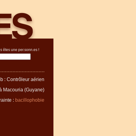
s êtes une per.sonn.es !
b : Contrôleur aérien
 à Macouria (Guyane)
ainte :
bacillophobie