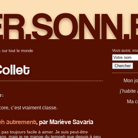
 sur tout le monde
Vous aussi, vou
ollet
Mon jo
j’habite
 :
Ma cr
ore, c’est vraiment classe.
h autrement
, par Mariève Savaria
pas toujours facile à aimer. Je suis peut-être
 ans, mais je ne mange du tempeh que depuis à peu