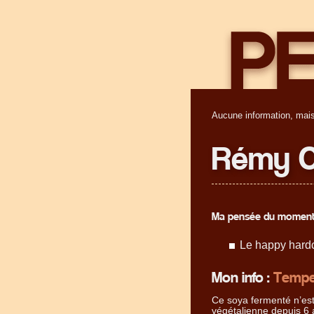
Aucune information, mais
Rémy C
Ma pensée du moment
Le happy hardc
Mon info :
Tempe
Ce soya fermenté n’est 
végétalienne depuis 6