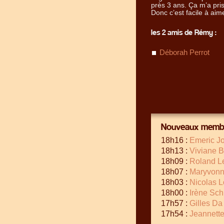
près 3 ans. Ça m’a pris
Donc c’est facile à aim
les 2 amis de Rémy :
Déborah Perrot
Nouveaux membr
18h16 :
Emeric Jo
18h13 :
Viviane B
18h09 :
Roland L
18h07 :
Maryvonn
18h03 :
Nicolas L
18h00 :
Irène Sch
17h57 :
Gilles Da
17h54 :
Jeannett