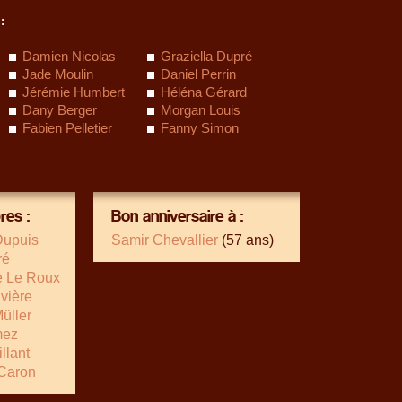
:
Damien Nicolas
Graziella Dupré
Jade Moulin
Daniel Perrin
Jérémie Humbert
Héléna Gérard
Dany Berger
Morgan Louis
Fabien Pelletier
Fanny Simon
es :
Bon anniversaire à :
Dupuis
Samir Chevallier
(57 ans)
ré
e Le Roux
ivière
üller
mez
llant
Caron