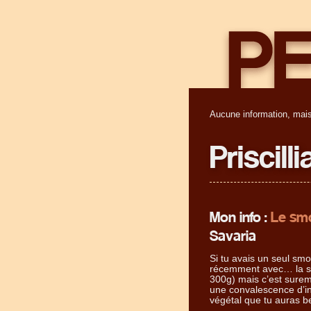
Aucune information, mais
Priscill
Mon info :
Le smo
Savaria
Si tu avais un seul sm
récemment avec… la spi
300g) mais c’est surem
une convalescence d’i
végétal que tu auras b