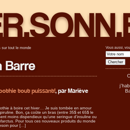
 sur tout le monde
Vous aussi, vou
ia Barre
O
j’ha
othie tout puissant!
, par Mariève
Ba
oothie à boire cet hiver… Je suis tombée en amour
ruline. Bon, ça coûte un bras (entre 35$ et 65$ le
ent moins dispendieux qu’une seringue d’insuline ou
nfarctus. Pour tous ces nouveaux produits du monde
esoin pour […]