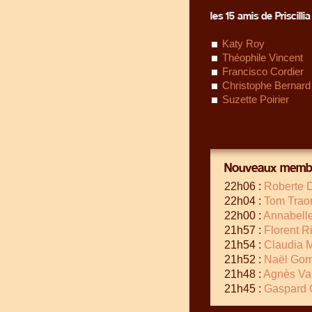
les 15 amis de Priscillia 
Katy Roy
Théophile Vincent
Francisco Cordier
Christophe Bernard
Suzette Poirier
Nouveaux membr
22h06 :
Roberte 
22h04 :
Tom Trao
22h00 :
Annabell
21h57 :
Florent R
21h54 :
Claudia M
21h52 :
Naël Go
21h48 :
Agnès Vai
21h45 :
Gaspard 