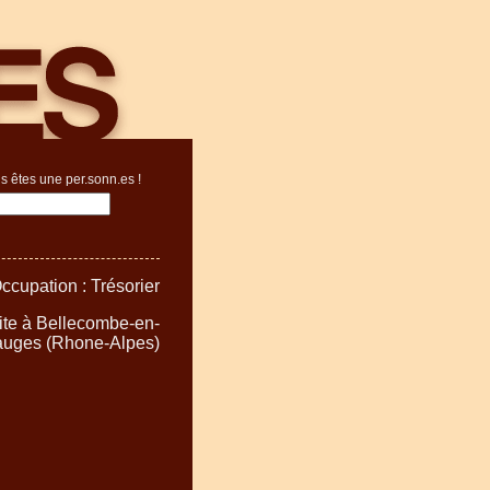
s êtes une per.sonn.es !
ccupation : Trésorier
bite à Bellecombe-en-
uges (Rhone-Alpes)