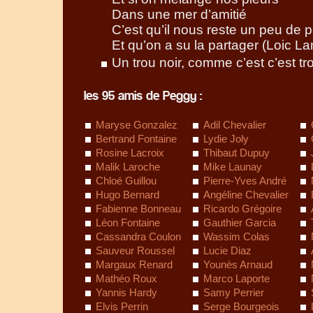
Dans une mer d’amitié
C’est qu’il nous reste un peu de 
Et qu’on a su la partager (Loic La
Un trou noir, comme c’est c’est tr
les 95 amis de Peggy :
Maryse Gonzalez
Adil Chevalier
Bertrand Fontaine
Lydie Joly
Rosine Lacroix
Thibaut Dupuy
Malik Laroche
Mike Launay
Chloé Guillou
Pierre-Yves André
Hugo Bernard
Angéline Chevalier
Fabienne Bonneau
Ricardo Grégoire
Léon Fontaine
Gauthier Garcia
Cassandra Coulon
Wassim Colas
Sauveur Roussel
Lucie Diaz
Margaux Renard
Younès Arnaud
Mathéo Roux
Marco Laporte
Yannis Hardy
Samy Perrier
Elvis Perrin
Serge Bourgeois