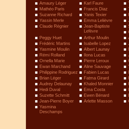
Amaury Léger
Karl Faure
Mathéo Paris
Francis Diaz
Suzanne Richard
Yanis Texier
Yassin Merle
Emma Lelièvre
Claude Régnier
Jean-Baptiste
Lefèvre
Peggy Huet
Arthur Moulin
Frédéric Martins
Isabelle Lopez
Yasmine Moulin
Albert Launay
Rémi Rolland
Ilona Lucas
Ornella Marie
Pierre Leroux
Ewan Marchand
Aline Sauvage
Philippine Rodriguez
Fabien Lucas
Brian Léger
Fatma Girard
Audrey Delaunay
Khaled Monnier
Hedi Duval
Ema Costa
Suzette Schmitt
Ewen Bénard
Jean-Pierre Boyer
Arlette Masson
Yasmina
Deschamps