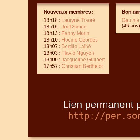
Nouveaux membres :
Bon ann
18h18 :
Lauryne Traoré
Gauthie
(46 ans)
18h16 :
Joël Simon
18h13 :
Fanny Morin
18h10 :
Hocine Georges
18h07 :
Bertille Laîné
18h03 :
Flavio Nguyen
18h00 :
Jacqueline Guilbert
17h57 :
Christian Berthelot
Lien permanent p
http://per.so