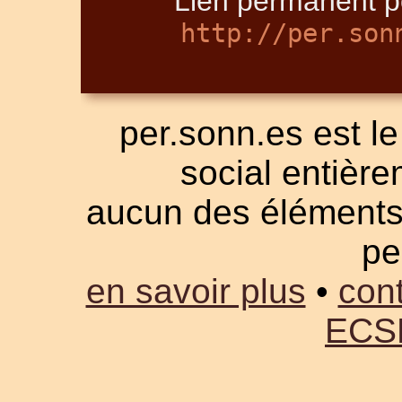
Lien permanent po
http://per.son
per.sonn.es est le
social entièrem
aucun des éléments a
pe
en savoir plus
•
cont
ECS