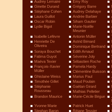
Audrey Lemaire
Emy Roy
Ginette Durand
Grégory Barre
Stéphane Cohen
Audrey Delahaye
Laura Guillot
Andrée Barbier
Oscar Robin
Siham Gautier
Lydie Bigot
Marie-Noëlle
Meunier
Isabelle Lefèvre
Antonin Müller
Henriette De
Astrid Bénard
Oliveira
Dominique Bertrand
Soraya Bouchet
Edith Arnaud
Fatima Guyot
Séverine Joly
Maéva Texier
Sébastien Roche
François-Xavier
Pamela Hardy
Müller
Clémentine Buisson
Ghislaine Weiss
Marius Paul
Timothée Gillet
Maud Poulain
Stéphanie
Gaëtan Girard
Rousseau
Mathias Pelletier
Brandon Maurice
Marie-Cécile Bègue
Yvonne Marie
Patrick Huet
Stephan Baron
Réjane Tessier