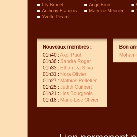
Lily Brunet
Ange Brun
Anthony François
Maryline Meunier
Yvette Picard
Nouveaux membres :
Bon ann
01h40 :
Axel Paul
Mohamm
01h36 :
Sandra Roger
01h33 :
Ethan Da Silva
01h31 :
Nora Olivier
01h27 :
Mathias Pelletier
01h25 :
Judith Guilbert
01h21 :
Ilies Bourgeois
01h18 :
Marie-Lise Olivier