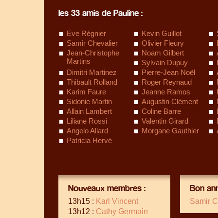
les 33 amis de Pauline :
Eve Régnier
Kevin Guillot
Samir Chevalier
Olivier Fleury
Jean-Christophe
Noam Gilbert
Martins
Sylvain Dupuy
Dimitri Martinez
Pierre-Jean Noël
Thibault Rolland
Roger Reynaud
Karim Faure
Jeanne Ramos
Sidonie Martin
Augustin Clément
Allain Lambert
Coline Barre
Liliane Rossi
Valentin Girard
Angelo Allard
Morgane Gauthier
Patricia Hervé
Nouveaux membres :
Bon ann
13h15 :
Karl Vincent
Samir C
13h12 :
Cathy Germain