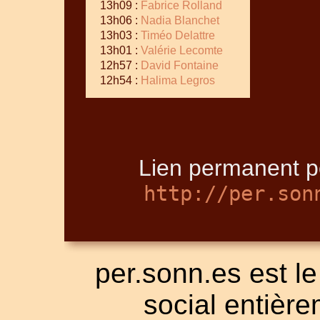
13h09 :
Fabrice Rolland
13h06 :
Nadia Blanchet
13h03 :
Timéo Delattre
13h01 :
Valérie Lecomte
12h57 :
David Fontaine
12h54 :
Halima Legros
Lien permanent po
http://per.son
per.sonn.es est le
social entièrem