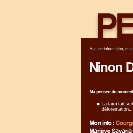
Aucune information, mais
Ninon 
Ma pensée du moment
La faim fait sor
déforestation...
Mon info :
Courge
Mariève Savaria