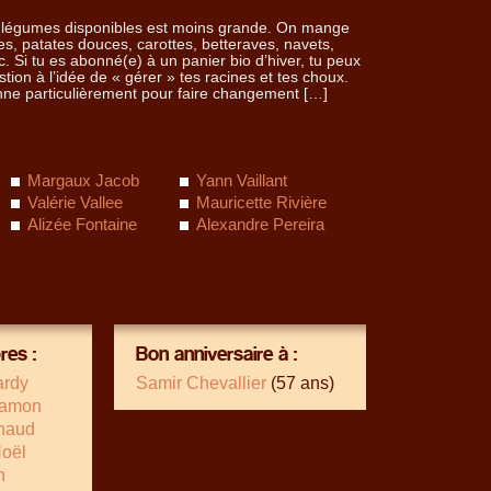
des légumes disponibles est moins grande. On mange
es, patates douces, carottes, betteraves, navets,
. Si tu es abonné(e) à un panier bio d’hiver, tu peux
stion à l’idée de « gérer » tes racines et tes choux.
onne particulièrement pour faire changement […]
Margaux Jacob
Yann Vaillant
Valérie Vallee
Mauricette Rivière
Alizée Fontaine
Alexandre Pereira
es :
Bon anniversaire à :
ardy
Samir Chevallier
(57 ans)
Hamon
chaud
Noël
n