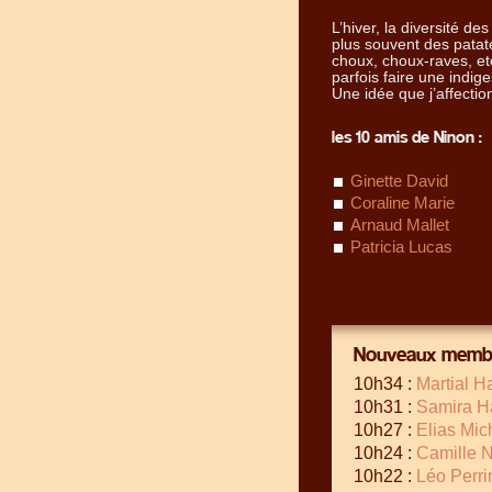
L’hiver, la diversité 
plus souvent des patat
choux, choux-raves, etc
parfois faire une indige
Une idée que j’affecti
les 10 amis de Ninon :
Ginette David
Coraline Marie
Arnaud Mallet
Patricia Lucas
Nouveaux membr
10h34 :
Martial H
10h31 :
Samira 
10h27 :
Elias Mi
10h24 :
Camille 
10h22 :
Léo Perri