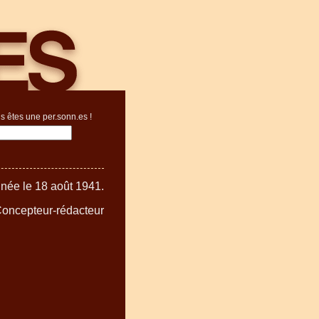
s êtes une per.sonn.es !
née le 18 août 1941.
 Concepteur-rédacteur