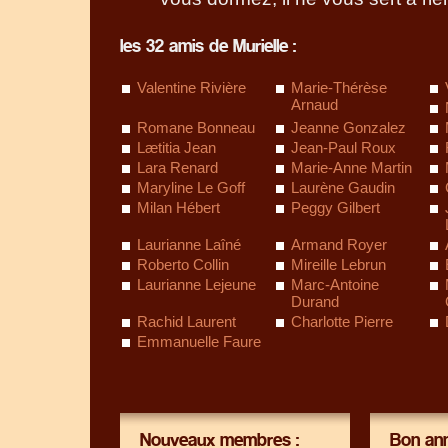
les 32 amis de Murielle :
Valentine Rivière
Marie-Thérèse
Arnaud
Romane Bonneau
Jeanne Gonzalez
Lætitia Jean
Jean-Paul Roux
Lara Renard
Marie-Anne Martin
Maryline Le Goff
Laurène Gaudin
Milan Hébert
Peggy Gilbert
Laurianne Laîné
Armand Royer
Roberto Collin
Mireille Lebrun
Laurianne Lejeune
Marc-Antoine
Durand
Rachid Laurent
Charlotte Pierre
Emmanuelle Faure
Nouveaux membres :
Bon ann