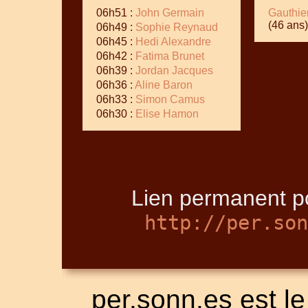
06h51 :
John Germain
Gauthie
(46 ans)
06h49 :
Sophie Reynaud
06h45 :
Hedi Alexandre
06h42 :
Fatima Brunet
06h39 :
Jordan Jacques
06h36 :
Aline Baron
06h33 :
Simon Camus
06h30 :
Elise Hamon
Lien permanent po
http://per.son
per.sonn.es est le