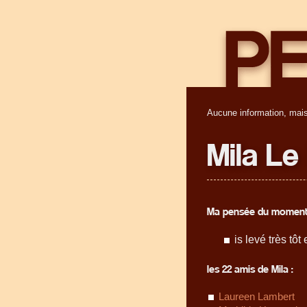
Aucune information, mais
Mila Le
Ma pensée du moment
is levé très tô
les 22 amis de Mila :
Laureen Lambert