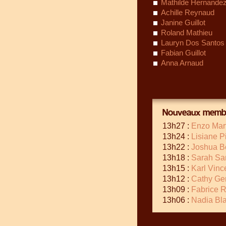
Mathilde Hernande
Achille Reynaud
Janine Guillot
Roland Mathieu
Lauryn Dos Santos
Fabian Guillot
Anna Arnaud
Nouveaux membr
13h27 :
Enzo Mar
13h24 :
Lisiane P
13h22 :
Joshua B
13h18 :
Sarah Sa
13h15 :
Karl Vinc
13h12 :
Cathy Ge
13h09 :
Fabrice R
13h06 :
Nadia Bl