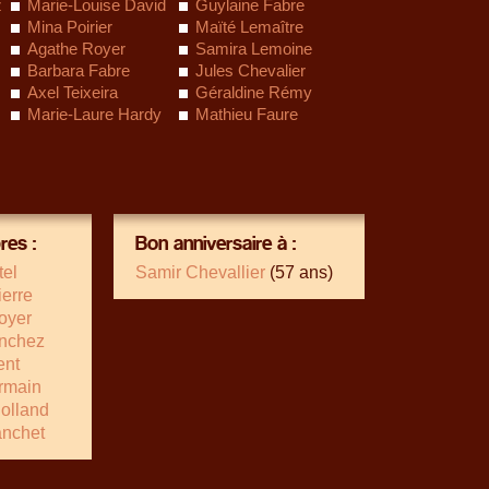
z
Marie-Louise David
Guylaine Fabre
Mina Poirier
Maïté Lemaître
Agathe Royer
Samira Lemoine
Barbara Fabre
Jules Chevalier
Axel Teixeira
Géraldine Rémy
Marie-Laure Hardy
Mathieu Faure
es :
Bon anniversaire à :
tel
Samir Chevallier
(57 ans)
ierre
oyer
nchez
ent
rmain
olland
anchet