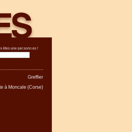
s êtes une per.sonn.es !
Greffier
ite à Moncale (Corse)