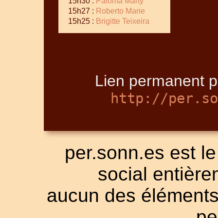
15h30 :
Paloma Marty
15h27 :
Roberto Marie
15h25 :
Brigitte Teixeira
Lien permanent p
http://per.so
per.sonn.es est le
social entièrem
aucun des éléments a
pe