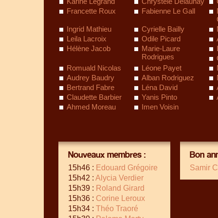
Karine Legrand
Chrystèle Delaunay
Francette Roux
Fabienne Le Gall
Ingrid Mathieu
Cyrielle Bailly
Leila Lacroix
Odile Picard
Hélène Jacob
Marie-Laure
Rodrigues
Romuald Nicolas
Léone Payet
Audrey Baudry
Alban Rodriguez
Bertrand Fabre
Léna David
Claudette Barbier
Yanis Pinto
Ahmed Moreau
Imen Voisin
Nouveaux membres :
Bon ann
15h46 :
Edouard Grégoire
Samir C
15h42 :
Alycia Verdier
15h39 :
Roland Girard
15h36 :
Corine Leroux
15h34 :
Théo Traoré