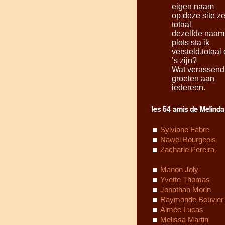
eigen naam
op deze site z
totaal
dezelfde naam 
plots sta ik
versteld,totaal
’s zijn?
Wat verassend o
groeten aan
iedereen.
les 54 amis de Melinda 
Sylviane Fabre
Nawel Bourgeois
Zacharie Pereira
Manon Joly
Yvette Thomas
Jonathan Morin
Raymonde Bouvier
Aimée Lucas
Melissa Martin