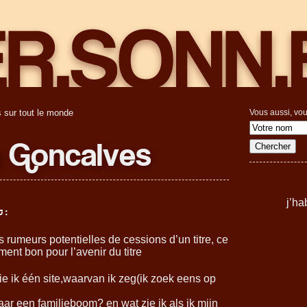
 sur tout le monde
Vous aussi, vou
a Goncalves
j’ha
 :
s rumeurs potentielles de cessions d’un titre, ce
ment bon pour l’avenir du titre
 zie ik één site,waarvan ik zeg(ik zoek eens op
ar een familieboom? en wat zie ik als ik mijn