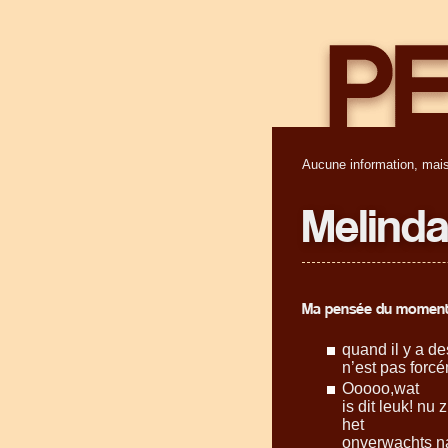
Aucune information, mais
Melind
Ma pensée du moment
quand il y a de
n’est pas forcé
Ooooo,wat
is dit leuk! nu
het
onverwachts na