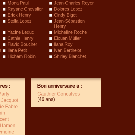
Mona Paul
Jean-Charles Royer
Rayane Chevalier
Dolores Lopez
Erick Henry
Cindy Bigot
Stella Lopez
Jean-Sébastien
Henry
Yacine Leduc
Micheline Roche
Cathie Henry
Elouan Müller
Flavio Boucher
Ilana Roy
s
Ilana Petit
Ivan Berthelot
Hicham Robin
Shirley Blanchet
es :
Bon anniversaire à :
Marty
Gauthier Goncalves
(46 ans)
 Jacquot
ie Fabre
in
ncent
 Hamon
Lemoine