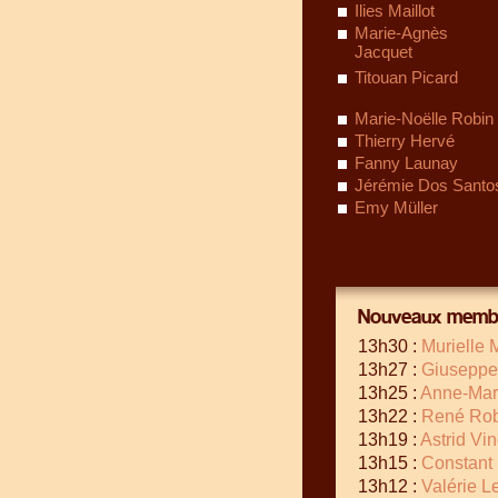
Ilies Maillot
Marie-Agnès
Jacquet
Titouan Picard
Marie-Noëlle Robin
Thierry Hervé
Fanny Launay
Jérémie Dos Santo
Emy Müller
Nouveaux membr
13h30 :
Murielle 
13h27 :
Giuseppe
13h25 :
Anne-Mar
13h22 :
René Rob
13h19 :
Astrid Vi
13h15 :
Constant
13h12 :
Valérie 