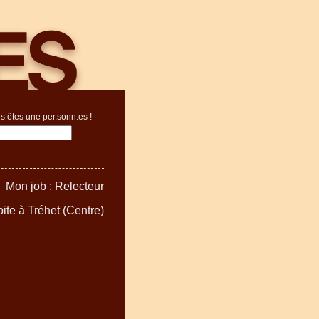
s êtes une per.sonn.es !
Mon job : Relecteur
bite à Tréhet (Centre)