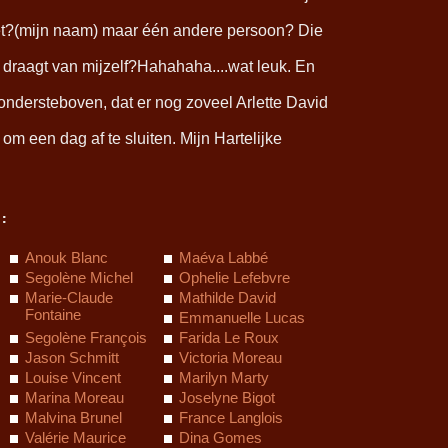
et?(mijn naam) maar één andere persoon? Die
draagt van mijzelf?Hahahaha....wat leuk. En
 ondersteboven, dat er nog zoveel Arlette David
m een dag af te sluiten. Mijn Hartelijke
:
Anouk Blanc
Maéva Labbé
Segolène Michel
Ophelie Lefebvre
Marie-Claude
Mathilde David
Fontaine
Emmanuelle Lucas
Segolène François
Farida Le Roux
Jason Schmitt
Victoria Moreau
Louise Vincent
Marilyn Marty
Marina Moreau
Joselyne Bigot
Malvina Brunel
France Langlois
Valérie Maurice
Dina Gomes