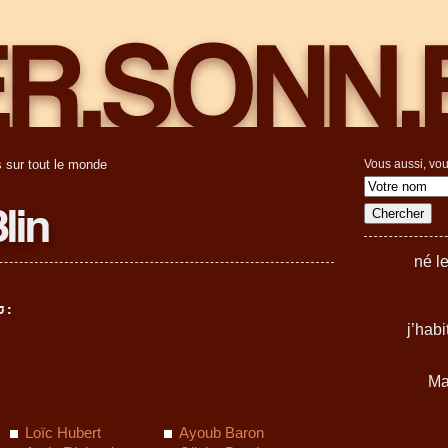
 sur tout le monde
Vous aussi, vou
lin
né l
 :
j’hab
Ma
Loïc Hubert
Ayoub Baron