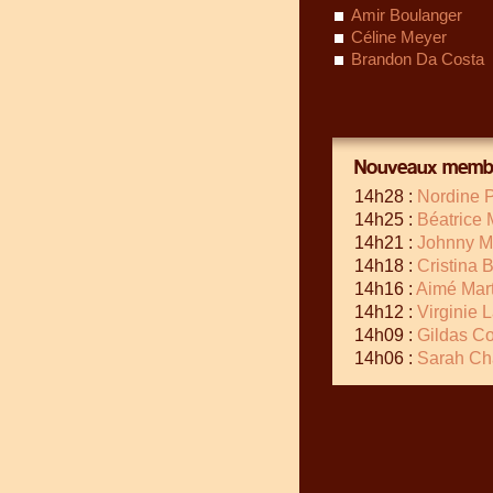
Amir Boulanger
Céline Meyer
Brandon Da Costa
Nouveaux membr
14h28 :
Nordine P
14h25 :
Béatrice 
14h21 :
Johnny M
14h18 :
Cristina 
14h16 :
Aimé Mart
14h12 :
Virginie 
14h09 :
Gildas Co
14h06 :
Sarah Ch