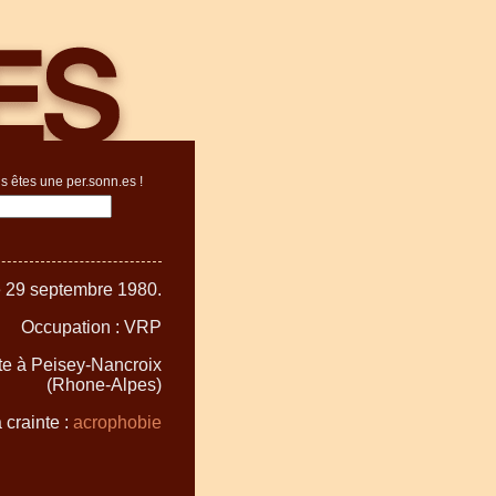
s êtes une per.sonn.es !
e 29 septembre 1980.
Occupation : VRP
ite à Peisey-Nancroix
(Rhone-Alpes)
 crainte :
acrophobie