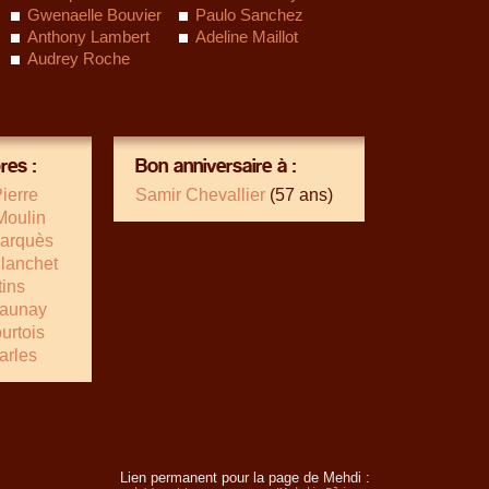
Gwenaelle Bouvier
Paulo Sanchez
Anthony Lambert
Adeline Maillot
Audrey Roche
es :
Bon anniversaire à :
ierre
Samir Chevallier
(57 ans)
Moulin
arquès
Blanchet
ins
Launay
urtois
arles
Lien permanent pour la page de Mehdi :