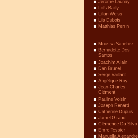
Jérôme Launay
Loïs Bailly
Lilian Weiss
Lila Dubois
Matthias Perrin
Moussa Sanchez
Bernadette Dos
Santos
Joachim Allain
Dan Brunel
Serge Vaillant
Angélique Roy
Jean-Charles
Clément
Pauline Voisin
Joseph Renard
Catherine Dupuis
Jamel Giraud
Clémence Da Silva
Emre Tessier
Manuella Alexandre