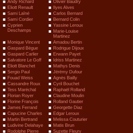
Andy Richard
Olivier Baudry
Eliott Renault
Ilyes Alves
Sami Laîné
Carlos Bernard
Sami Cordier
Bernard Colin
Cyprien
Yassine Leroux
Deschamps
Marie-Louise
Martinez
Monique Vincent
Amadou Bertin
Gaspard Bègue
Rodrigue Dijoux
Gaspard Carlier
Erwann Payet
Salvatore Le Goff
Idriss Martinez
Eliott Blanchet
Mathys Denis
Sergio Paul
Jérémy Dufour
Fouad Weiss
Agnès Bailly
Cassandre Roux
Cyril Bouchet
Tess Maréchal
Raphaël Rolland
Florian Royer
Claudine Moulin
Florine François
Rolland Gautier
James Ferrand
Georgette Diaz
Capucine Charles
Edgar Leroux
Martin Bertrand
Melissa Couturier
Ludivine Delahaye
Matis Brun
Rodolphe Pierre
Suzette Fleury