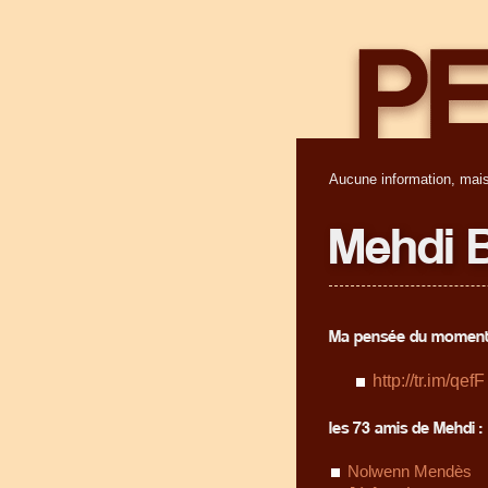
Aucune information, mais
Mehdi B
Ma pensée du moment
http://tr.im/qefF
les 73 amis de Mehdi :
Nolwenn Mendès