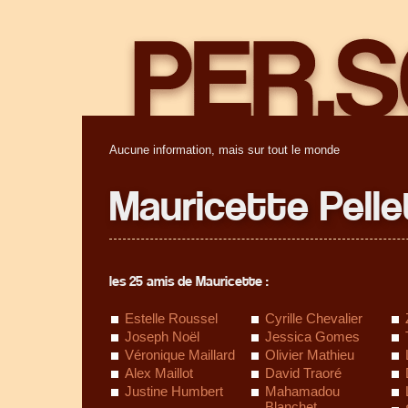
Aucune information, mais sur tout le monde
Mauricette Pelle
les 25 amis de Mauricette :
Estelle Roussel
Cyrille Chevalier
Joseph Noël
Jessica Gomes
Véronique Maillard
Olivier Mathieu
Alex Maillot
David Traoré
Justine Humbert
Mahamadou
Blanchet