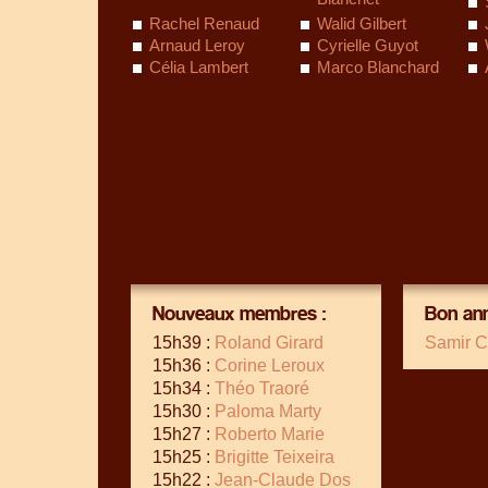
Rachel Renaud
Walid Gilbert
Arnaud Leroy
Cyrielle Guyot
Célia Lambert
Marco Blanchard
Nouveaux membres :
Bon ann
15h39 :
Roland Girard
Samir C
15h36 :
Corine Leroux
15h34 :
Théo Traoré
15h30 :
Paloma Marty
15h27 :
Roberto Marie
15h25 :
Brigitte Teixeira
15h22 :
Jean-Claude Dos