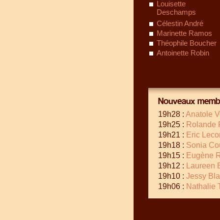
Louisette
Deschamps
Célestin André
Marinette Ramos
Théophile Boucher
Antoinette Robin
Nouveaux membr
19h28 :
Anatole V
19h25 :
Rolande 
19h21 :
Eric Lec
19h18 :
Sonia Cou
19h15 :
Eugène R
19h12 :
Laureen 
19h10 :
Jessy Bl
19h06 :
Nathalie 