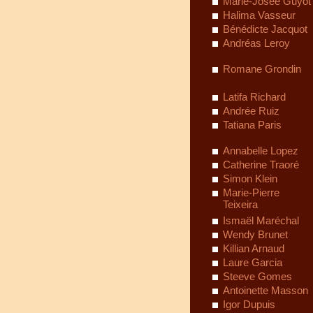
Marie-Josée Guyot
Halima Vasseur
Bénédicte Jacquot
Andréas Leroy
Romane Grondin
Latifa Richard
Andrée Ruiz
Tatiana Paris
Annabelle Lopez
Catherine Traoré
Simon Klein
Marie-Pierre
Teixeira
Ismaël Maréchal
Wendy Brunet
Killian Arnaud
Laure Garcia
Steeve Gomes
Antoinette Masson
Igor Dupuis