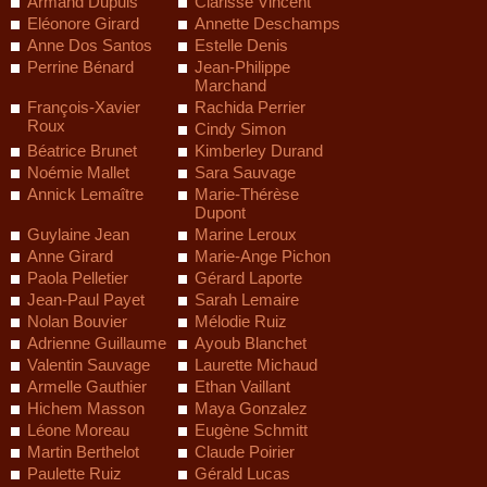
Armand Dupuis
Clarisse Vincent
Eléonore Girard
Annette Deschamps
Anne Dos Santos
Estelle Denis
Perrine Bénard
Jean-Philippe
Marchand
François-Xavier
Rachida Perrier
Roux
Cindy Simon
Béatrice Brunet
Kimberley Durand
Noémie Mallet
Sara Sauvage
Annick Lemaître
Marie-Thérèse
Dupont
Guylaine Jean
Marine Leroux
Anne Girard
Marie-Ange Pichon
Paola Pelletier
Gérard Laporte
Jean-Paul Payet
Sarah Lemaire
Nolan Bouvier
Mélodie Ruiz
Adrienne Guillaume
Ayoub Blanchet
Valentin Sauvage
Laurette Michaud
Armelle Gauthier
Ethan Vaillant
Hichem Masson
Maya Gonzalez
Léone Moreau
Eugène Schmitt
Martin Berthelot
Claude Poirier
Paulette Ruiz
Gérald Lucas