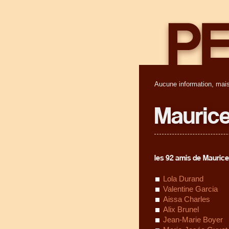
Aucune information, mais
Maurice
les 92 amis de Maurice
Lola Durand
Valentine Garcia
Aissa Charles
Alix Brunel
Jean-Marie Boyer