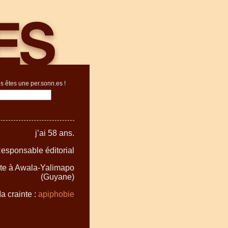
s êtes une per.sonn.es !
j’ai 58 ans.
Responsable éditorial
ite à Awala-Yalimapo
(Guyane)
a crainte :
apiphobie