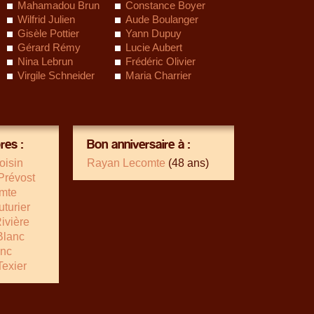
Mahamadou Brun
Constance Boyer
Wilfrid Julien
Aude Boulanger
Gisèle Pottier
Yann Dupuy
Gérard Rémy
Lucie Aubert
Nina Lebrun
Frédéric Olivier
Virgile Schneider
Maria Charrier
es :
Bon anniversaire à :
oisin
Rayan Lecomte
(48 ans)
Prévost
omte
turier
ivière
Blanc
anc
Texier