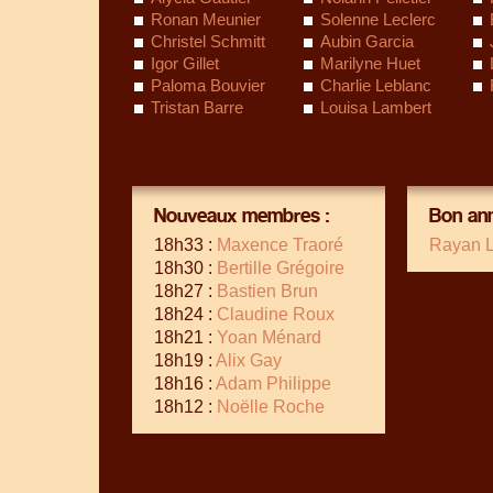
Ronan Meunier
Solenne Leclerc
Christel Schmitt
Aubin Garcia
Igor Gillet
Marilyne Huet
Paloma Bouvier
Charlie Leblanc
Tristan Barre
Louisa Lambert
Nouveaux membres :
Bon ann
18h33 :
Maxence Traoré
Rayan 
18h30 :
Bertille Grégoire
18h27 :
Bastien Brun
18h24 :
Claudine Roux
18h21 :
Yoan Ménard
18h19 :
Alix Gay
18h16 :
Adam Philippe
18h12 :
Noëlle Roche