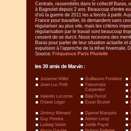
Centrale, rassemblés dans le collectif Baras,
à Bagnolet depuis 2 ans. Beaucoup d'entre eu
d'où la guerre de 2011 les a forcés à partir. Au
France pour travailler, ils demandent sans ces
régulariser au plus vite, mais les critères impos
régularisation par le travail sont beaucoup trop 
cessent de se durcir. Nous recevons des membr
Baras pour parler de leur situation actuelle et d
expulsion à l'approche de la trêve hivernale. D
Source:
Fréquence Paris Plurielle
les 39 amis de Marvin :
Josianne Millet
Guillaume Fontaine
Jean-Luc Petit
Fatoumata
Carpentier
Valentin Lecomte
Bilal Perrot
Oriane Léger
Ewan Brunet
Jérémy Ménard
Djamel Marquès
Guy Pereira
Adrien Leroy
Ludwig Voisin
Joëlle Payet
Alycia Gautier
Nolann Pelletier